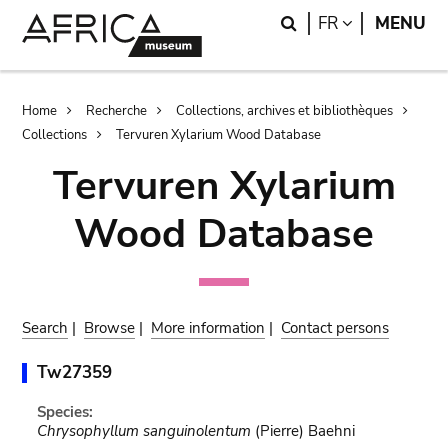
Skip
Skip
Search
LANGUAGE
FR
MENU
to
to
main
search
content
Breadcrumb
Home
Recherche
Collections, archives et bibliothèques
Collections
Tervuren Xylarium Wood Database
Tervuren Xylarium
Wood Database
Search
|
Browse
|
More information
|
Contact persons
Tw27359
Species:
Chrysophyllum sanguinolentum
(Pierre) Baehni