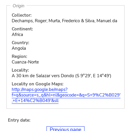
Origin
Collector:
Dechamps, Roger; Murta, Frederico & Silva, Manuel da
Continent:
Africa
Country:
Angola
Region:
Cuanza-Norte
Locality:
A 30 km de Salazar vers Dondo (S 9°29', E 14°49')
Locality on Google Maps:
http://maps.google.be/maps?
f=q&source=s_q&hl=nl&geocode=&q=S+9%C2%B029'
,+E+14%C2%B049'&sll
Entry date:
Previous page