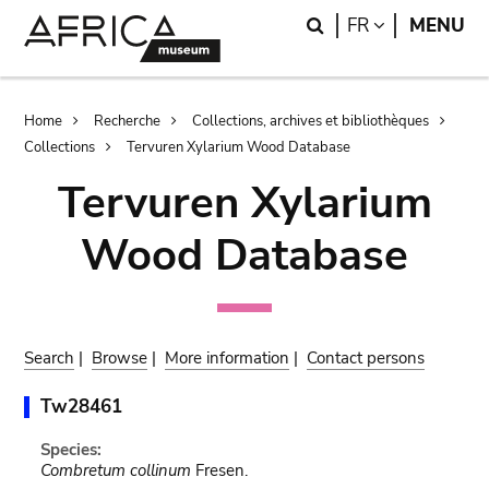
Skip
Skip
Search
LANGUAGE
FR
MENU
to
to
main
search
content
Breadcrumb
Home
Recherche
Collections, archives et bibliothèques
Collections
Tervuren Xylarium Wood Database
Tervuren Xylarium
Wood Database
Search
|
Browse
|
More information
|
Contact persons
Tw28461
Species:
Combretum collinum
Fresen.