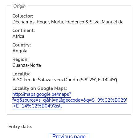
Origin
Collector:
Dechamps, Roger; Murta, Frederico & Silva, Manuel da
Continent:
Africa
Country:
Angola
Region:
Cuanza-Norte
Locality:
A 30 km de Salazar vers Dondo (S 9°29', E 14°49')
Locality on Google Maps:
http://maps.google.be/maps?
f=q&source=s_q&hl=nl&geocode=&q=S+9%C2%B029'
,+E+14%C2%B049'&sll
Entry date:
Previous page