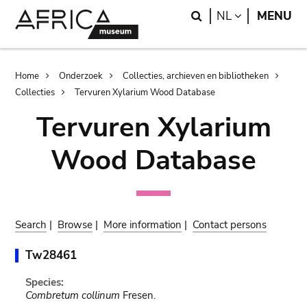
Skip
Skip
Search
LANGUAGE
NL
MENU
to
to
main
search
content
Breadcrumb
Home
Onderzoek
Collecties, archieven en bibliotheken
Collecties
Tervuren Xylarium Wood Database
Tervuren Xylarium
Wood Database
Search
|
Browse
|
More information
|
Contact persons
Tw28461
Species:
Combretum collinum
Fresen.