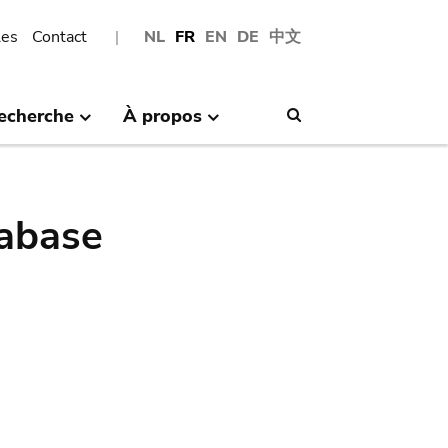
les
Contact
NL
FR
EN
DE
中文
echerche
À propos
Search
abase