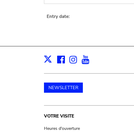
Entry date:
Facebook
Instagram
Youtube
Print
X
NEWSLETTER
Main
VOTRE VISITE
navigation
Heures d'ouverture