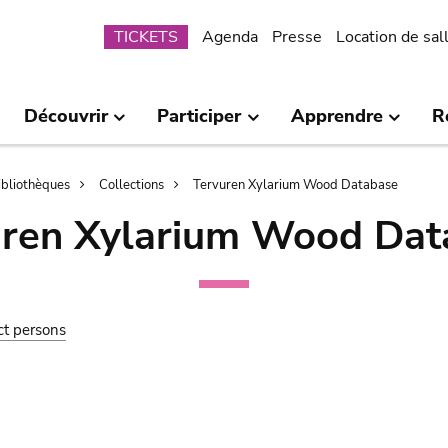
Submenu
TICKETS
Agenda
Presse
Location de sal
Découvrir
Participer
Apprendre
R
bibliothèques
Collections
Tervuren Xylarium Wood Database
uren Xylarium Wood Dat
ct persons