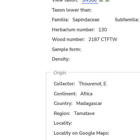
View taxon:
SN586
Taxon lower than:
Familia:
Sapindaceae
Subfamilia:
Herbarium number:
130
Wood number:
2187 CTFTW
Sample form:
Density:
Origin
Collector:
Thouvenot, E.
Continent:
Africa
Country:
Madagascar
Region:
Tamatave
Locality:
Locality on Google Maps: