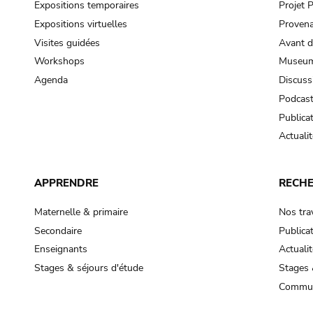
Expositions temporaires
Projet
Expositions virtuelles
Provena
Visites guidées
Avant d
Workshops
Museum
Agenda
Discuss
Podcas
Publica
Actualit
APPRENDRE
RECH
Maternelle & primaire
Nos tra
Secondaire
Publica
Enseignants
Actualit
Stages & séjours d'étude
Stages 
Commun