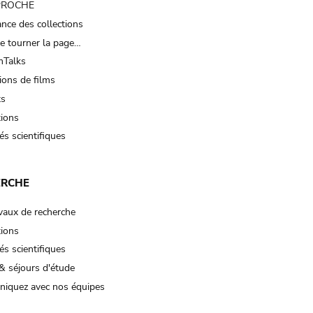
 PROCHE
nce des collections
e tourner la page…
Talks
ions de films
ts
tions
és scientifiques
ERCHE
vaux de recherche
tions
és scientifiques
& séjours d'étude
iquez avec nos équipes