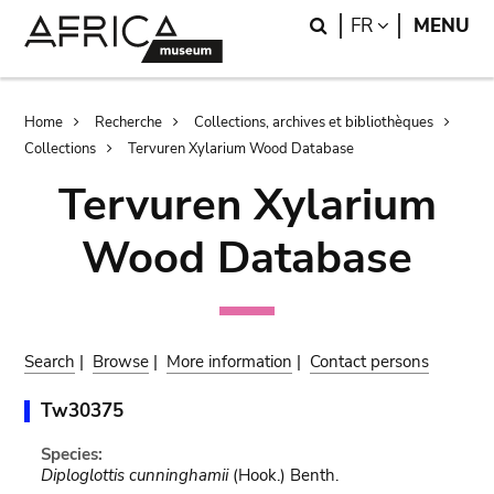
Skip
Skip
Search
LANGUAGE
FR
MENU
to
to
main
search
content
Breadcrumb
Home
Recherche
Collections, archives et bibliothèques
Collections
Tervuren Xylarium Wood Database
Tervuren Xylarium
Wood Database
Search
|
Browse
|
More information
|
Contact persons
Tw30375
Species:
Diploglottis cunninghamii
(Hook.) Benth.