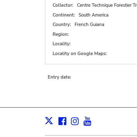
Collector:
Centre Technique Forestier Tr
Continent:
South America
Country:
French Guiana
Region:
Locality:
Locality on Google Maps:
Entry date:
Facebook
Instagram
Youtube
Print
X