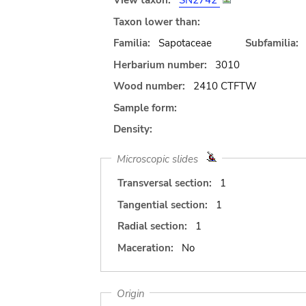
View taxon:
SN2742
Taxon lower than:
Familia:
Sapotaceae
Subfamilia:
Herbarium number:
3010
Wood number:
2410 CTFTW
Sample form:
Density:
Microscopic slides
Transversal section:
1
Tangential section:
1
Radial section:
1
Maceration:
No
Origin