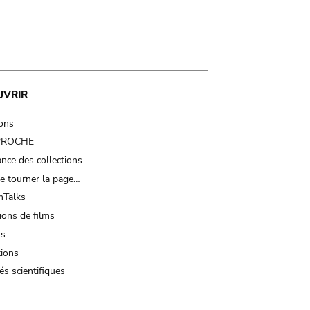
UVRIR
ions
 PROCHE
nce des collections
e tourner la page…
Talks
ions de films
ts
tions
és scientifiques