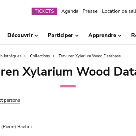
Submenu
TICKETS
Agenda
Presse
Location de sal
Découvrir
Participer
Apprendre
R
bibliothèques
Collections
Tervuren Xylarium Wood Database
uren Xylarium Wood Dat
ct persons
(Pierre) Baehni