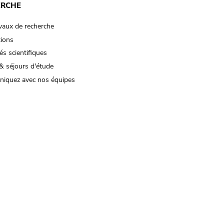
ERCHE
vaux de recherche
tions
és scientifiques
& séjours d'étude
iquez avec nos équipes