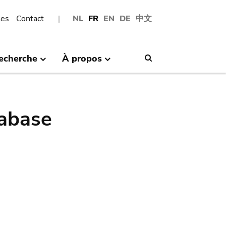
les
Contact
NL
FR
EN
DE
中文
echerche
À propos
Search
abase