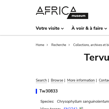
Skip
Skip
to
to
main
search
content
Votre visite
À voir & à faire
Breadcrumb
Home
Recherche
Collections, archives et 
Terv
Search
|
Browse
|
More information
|
Conta
Tw30833
Species:
Chrysophyllum sanguinolentum