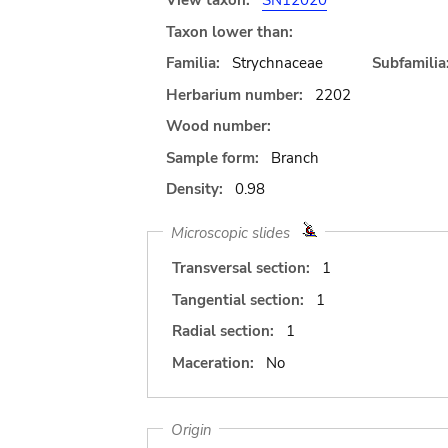
View taxon:
SN12020
Taxon lower than:
Familia:
Strychnaceae
Subfamilia
Herbarium number:
2202
Wood number:
Sample form:
Branch
Density:
0.98
Microscopic slides
Transversal section:
1
Tangential section:
1
Radial section:
1
Maceration:
No
Origin