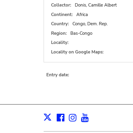
Collector:
Donis, Camille Albert
Continent:
Africa
Country:
Congo, Dem. Rep.
Region:
Bas-Congo
Locality:
Locality on Google Maps:
Entry date:
Facebook
Instagram
Youtube
Print
X