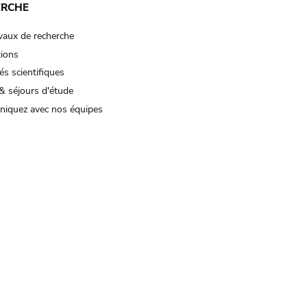
ERCHE
vaux de recherche
tions
és scientifiques
& séjours d'étude
iquez avec nos équipes