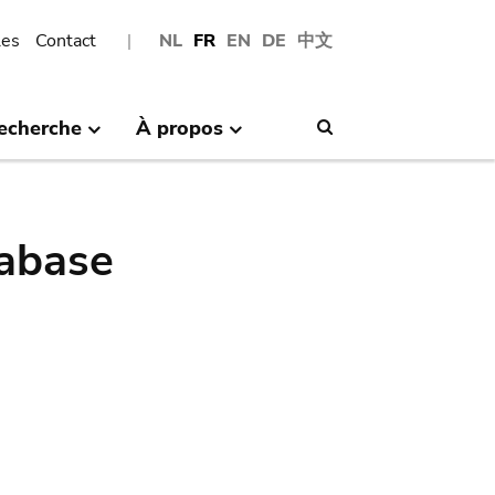
les
Contact
NL
FR
EN
DE
中文
echerche
À propos
Search
abase