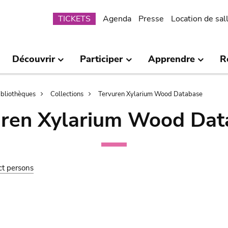
Submenu
TICKETS
Agenda
Presse
Location de sal
Découvrir
Participer
Apprendre
R
bibliothèques
Collections
Tervuren Xylarium Wood Database
uren Xylarium Wood Dat
ct persons