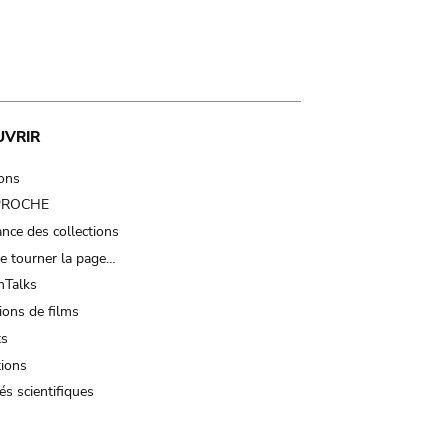
UVRIR
ions
 PROCHE
nce des collections
e tourner la page…
Talks
ions de films
ts
tions
és scientifiques