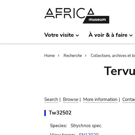
Skip
Skip
to
to
main
search
content
Votre visite
À voir & à faire
Breadcrumb
Home
Recherche
Collections, archives et 
Terv
Search
|
Browse
|
More information
|
Conta
Tw32502
Species:
Strychnos spec.