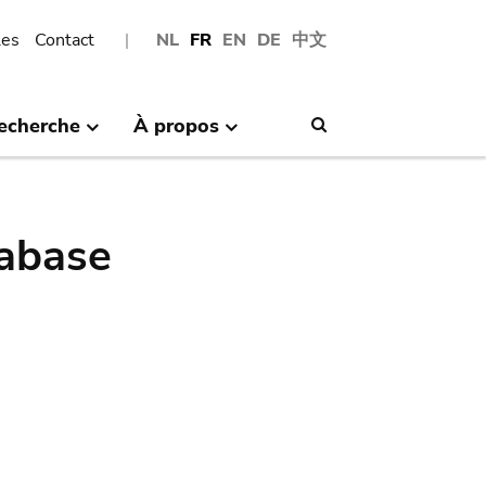
les
Contact
NL
FR
EN
DE
中文
echerche
À propos
Search
abase