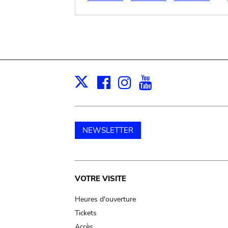
Facebook
Instagram
Youtube
Print
X
NEWSLETTER
Main
VOTRE VISITE
navigation
Heures d'ouverture
Tickets
Accès