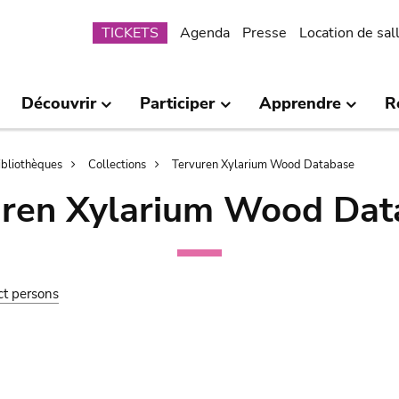
Submenu
TICKETS
Agenda
Presse
Location de sal
Découvrir
Participer
Apprendre
R
bibliothèques
Collections
Tervuren Xylarium Wood Database
uren Xylarium Wood Dat
ct persons