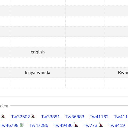
english
kinyarwanda
Rwa
arium
0
Tw32502
Tw33891
Tw36983
Tw41162
Tw41
Tw46798
Tw47285
Tw49480
Tw773
Tw8419