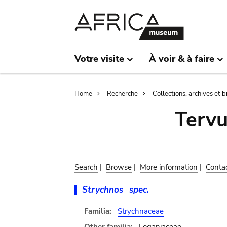
Skip
Skip
to
to
main
search
content
Votre visite
À voir & à faire
Breadcrumb
Home
Recherche
Collections, archives et 
Terv
Search
|
Browse
|
More information
|
Conta
Strychnos
spec.
Familia:
Strychnaceae