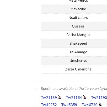
Mata Perros
Mavacure
Nuati curuzu
Quassia
Sacha Mangua
Snakeseed
Te Amargo
Umuhonyo
Zarza Cimarrona
Specimens available at the Tervuren Xyl
Tw21139
Tw21164
Tw2119
Tw42252
Tw45359
Tw46730