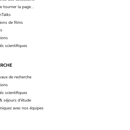
e tourner la page…
Talks
ions de films
ts
tions
és scientifiques
ERCHE
vaux de recherche
tions
és scientifiques
& séjours d'étude
iquez avec nos équipes