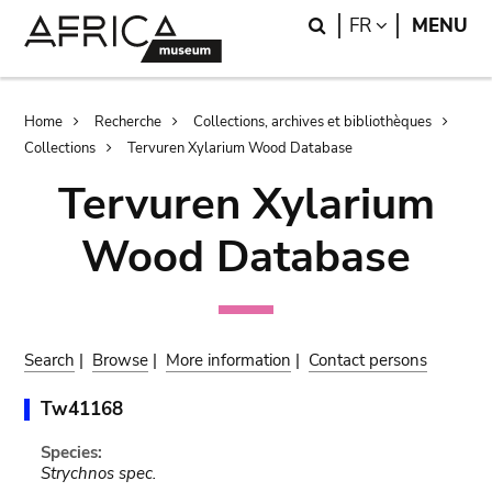
Skip
Skip
Search
LANGUAGE
FR
MENU
to
to
main
search
content
Breadcrumb
Home
Recherche
Collections, archives et bibliothèques
Collections
Tervuren Xylarium Wood Database
Tervuren Xylarium
Wood Database
Search
|
Browse
|
More information
|
Contact persons
Tw41168
Species:
Strychnos spec.