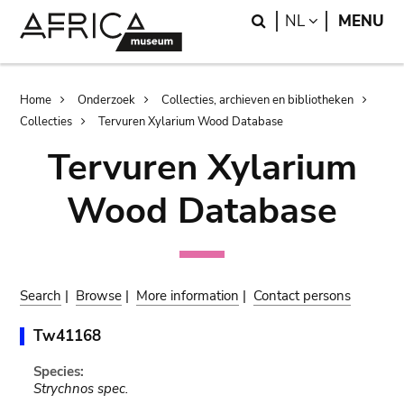
Skip
Skip
Search
LANGUAGE
NL
MENU
to
to
main
search
content
Breadcrumb
Home
Onderzoek
Collecties, archieven en bibliotheken
Collecties
Tervuren Xylarium Wood Database
Tervuren Xylarium
Wood Database
Search
|
Browse
|
More information
|
Contact persons
Tw41168
Species:
Strychnos spec.