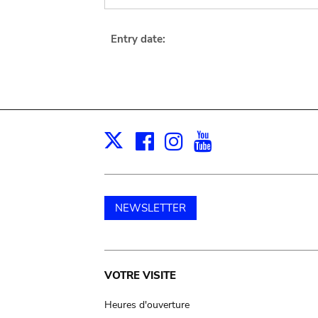
Entry date:
Facebook
Instagram
Youtube
Print
X
NEWSLETTER
Main
VOTRE VISITE
navigation
Heures d'ouverture