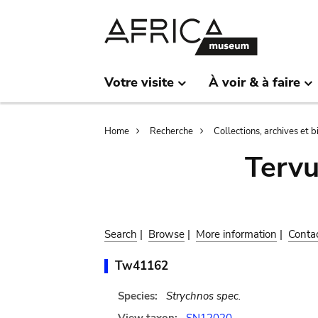
Skip
Skip
to
to
main
search
content
Votre visite
À voir & à faire
Breadcrumb
Home
Recherche
Collections, archives et 
Terv
Search
|
Browse
|
More information
|
Conta
Tw41162
Species:
Strychnos spec.