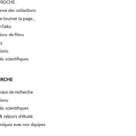
 PROCHE
nce des collections
e tourner la page…
Talks
ions de films
ts
tions
és scientifiques
ERCHE
vaux de recherche
tions
és scientifiques
& séjours d'étude
iquez avec nos équipes