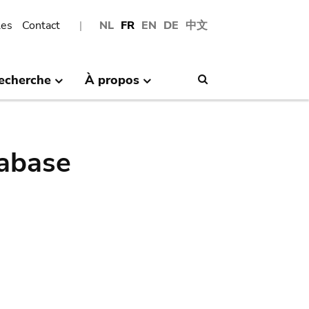
les
Contact
NL
FR
EN
DE
中文
echerche
À propos
Search
abase