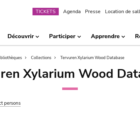
Submenu
TICKETS
Agenda
Presse
Location de sal
Découvrir
Participer
Apprendre
R
bibliothèques
Collections
Tervuren Xylarium Wood Database
uren Xylarium Wood Dat
ct persons