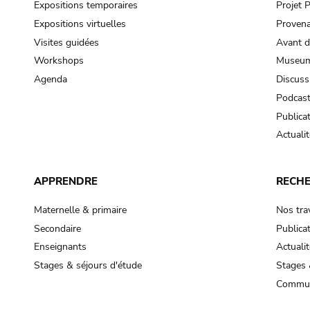
Expositions temporaires
Projet
Expositions virtuelles
Provena
Visites guidées
Avant d
Workshops
Museum
Agenda
Discuss
Podcas
Publica
Actualit
APPRENDRE
RECH
Maternelle & primaire
Nos tra
Secondaire
Publica
Enseignants
Actualit
Stages & séjours d'étude
Stages 
Commun