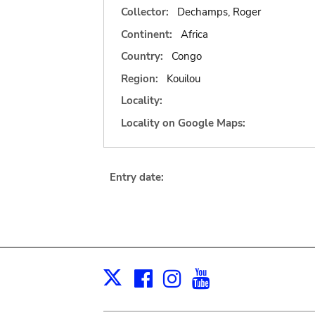
Collector:
Dechamps, Roger
Continent:
Africa
Country:
Congo
Region:
Kouilou
Locality:
Locality on Google Maps:
Entry date:
Facebook
Instagram
Youtube
Print
X