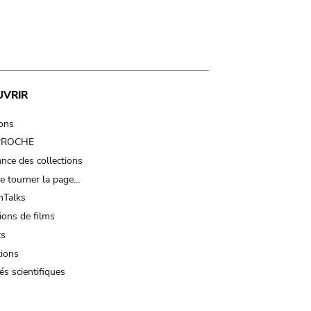
UVRIR
ions
 PROCHE
nce des collections
e tourner la page…
Talks
ions de films
ts
tions
és scientifiques