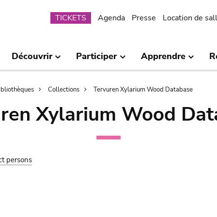
Submenu
TICKETS
Agenda
Presse
Location de sal
Découvrir
Participer
Apprendre
R
bibliothèques
Collections
Tervuren Xylarium Wood Database
uren Xylarium Wood Dat
ct persons