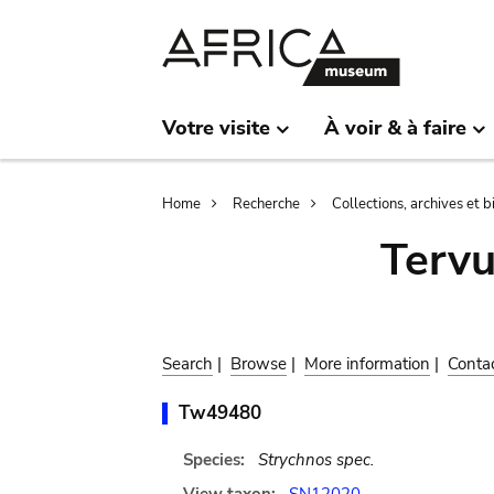
Skip
Skip
to
to
main
search
content
Votre visite
À voir & à faire
Breadcrumb
Home
Recherche
Collections, archives et 
Terv
Search
|
Browse
|
More information
|
Conta
Tw49480
Species:
Strychnos spec.