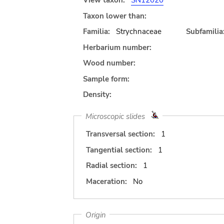
View taxon:
SN12020
Taxon lower than:
Familia:
Strychnaceae
Subfamilia
Herbarium number:
Wood number:
Sample form:
Density:
Microscopic slides
Transversal section:
1
Tangential section:
1
Radial section:
1
Maceration:
No
Origin