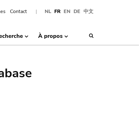
les
Contact
NL
FR
EN
DE
中文
echerche
À propos
Search
abase