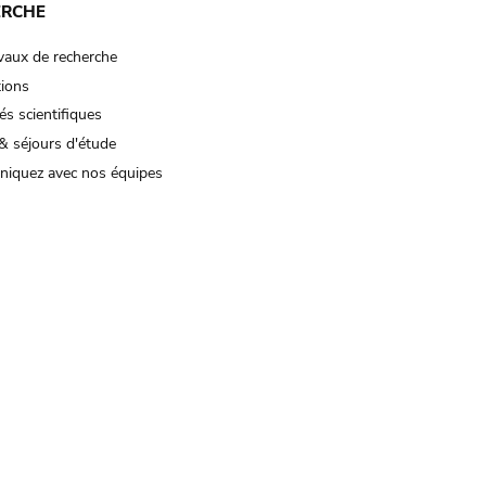
ERCHE
vaux de recherche
tions
és scientifiques
& séjours d'étude
iquez avec nos équipes