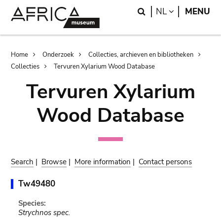
Skip
Skip
Search
LANGUAGE
NL
MENU
to
to
main
search
content
Breadcrumb
Home
Onderzoek
Collecties, archieven en bibliotheken
Collecties
Tervuren Xylarium Wood Database
Tervuren Xylarium
Wood Database
Search
|
Browse
|
More information
|
Contact persons
Tw49480
Species:
Strychnos spec.