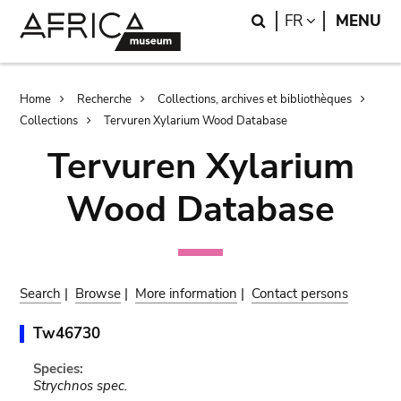
Skip
Skip
Search
LANGUAGE
FR
MENU
to
to
main
search
content
Breadcrumb
Home
Recherche
Collections, archives et bibliothèques
Collections
Tervuren Xylarium Wood Database
Tervuren Xylarium
Wood Database
Search
|
Browse
|
More information
|
Contact persons
Tw46730
Species:
Strychnos spec.