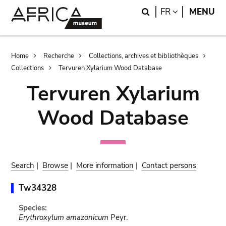
Skip
Skip
Search
LANGUAGE
FR
MENU
to
to
main
search
content
Breadcrumb
Home
Recherche
Collections, archives et bibliothèques
Collections
Tervuren Xylarium Wood Database
Tervuren Xylarium
Wood Database
Search
|
Browse
|
More information
|
Contact persons
Tw34328
Species:
Erythroxylum amazonicum
Peyr.