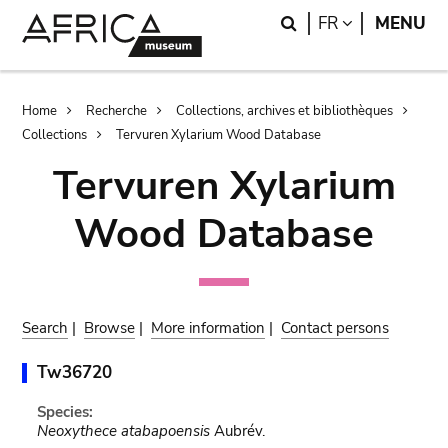
Skip
Skip
Search
LANGUAGE
FR
MENU
to
to
main
search
content
Breadcrumb
Home
Recherche
Collections, archives et bibliothèques
Collections
Tervuren Xylarium Wood Database
Tervuren Xylarium
Wood Database
Search
|
Browse
|
More information
|
Contact persons
Tw36720
Species:
Neoxythece atabapoensis
Aubrév.