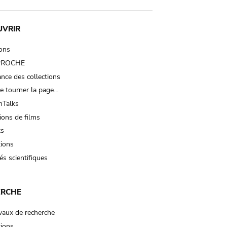
UVRIR
ions
 PROCHE
nce des collections
e tourner la page…
Talks
ions de films
ts
tions
és scientifiques
ERCHE
vaux de recherche
tions