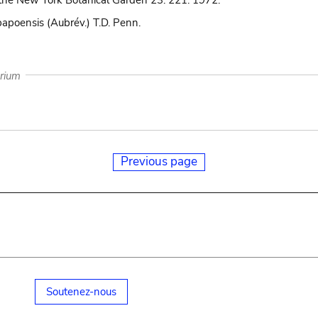
the New York Botanical Garden 23: 221. 1972.
bapoensis (Aubrév.) T.D. Penn.
arium
Previous page
Soutenez-nous