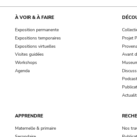
À VOIR & À FAIRE
DÉCO
Exposition permanente
Collect
Expositions temporaires
Projet
Expositions virtuelles
Provena
Visites guidées
Avant d
Workshops
Museum
Agenda
Discuss
Podcas
Publica
Actualit
APPRENDRE
RECH
Maternelle & primaire
Nos tra
Secondaire
Publica