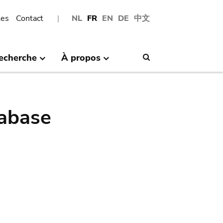
les
Contact
NL
FR
EN
DE
中文
echerche
À propos
Search
abase