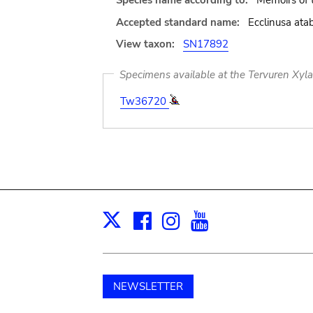
Species name according to:
Memoirs of 
Accepted standard name:
Ecclinusa ata
View taxon:
SN17892
Specimens available at the Tervuren Xyl
Tw36720
Facebook
Instagram
Youtube
Print
X
NEWSLETTER