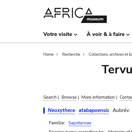
Skip
Skip
to
to
main
search
content
Votre visite
À voir & à faire
Breadcrumb
Home
Recherche
Collections, archives et 
Terv
Search
|
Browse
|
More information
|
Conta
Neoxythece
atabapoensis
Aubrév.
Familia:
Sapotaceae