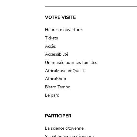
Main
VOTRE VISITE
navigation
Heures d'ouverture
Tickets
Accès
Accessibilité
Un musée pour les familles
AfricaMuseumQuest
AfricaShop
Bistro Tembo
Le parc
PARTICIPER
La science citoyenne
Scientifiques en résidence