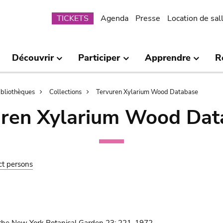
Submenu
TICKETS
Agenda
Presse
Location de sal
Découvrir
Participer
Apprendre
R
bibliothèques
Collections
Tervuren Xylarium Wood Database
uren Xylarium Wood Dat
ct persons