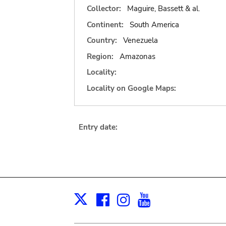
Collector:
Maguire, Bassett & al.
Continent:
South America
Country:
Venezuela
Region:
Amazonas
Locality:
Locality on Google Maps:
Entry date:
Facebook
Instagram
Youtube
Print
X