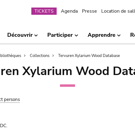
Submenu
TICKETS
Agenda
Presse
Location de sal
Découvrir
Participer
Apprendre
R
bibliothèques
Collections
Tervuren Xylarium Wood Database
uren Xylarium Wood Dat
ct persons
 DC.