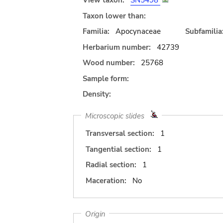
View taxon:
SN5498
Taxon lower than:
Familia:
Apocynaceae
Subfamilia
Herbarium number:
42739
Wood number:
25768
Sample form:
Density:
Microscopic slides
Transversal section:
1
Tangential section:
1
Radial section:
1
Maceration:
No
Origin