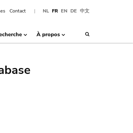
les
Contact
NL
FR
EN
DE
中文
echerche
À propos
Search
abase