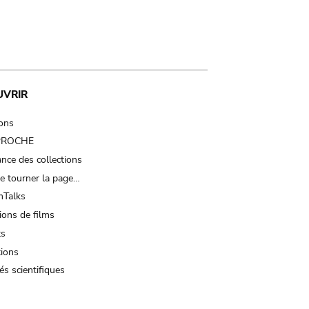
UVRIR
ions
 PROCHE
nce des collections
e tourner la page…
Talks
ions de films
ts
tions
és scientifiques