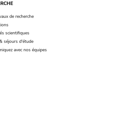
ERCHE
vaux de recherche
tions
és scientifiques
& séjours d'étude
iquez avec nos équipes