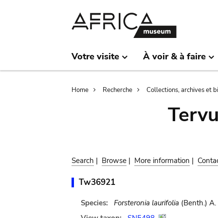
Skip
Skip
to
to
main
search
content
Votre visite
À voir & à faire
Breadcrumb
Home
Recherche
Collections, archives et 
Terv
Search
|
Browse
|
More information
|
Conta
Tw36921
Species:
Forsteronia laurifolia
(Benth.) A.