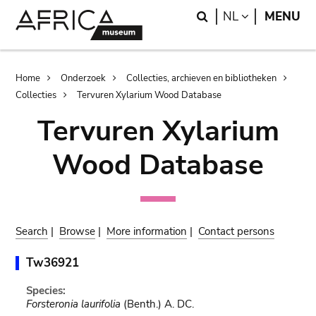
Skip
Skip
Search
LANGUAGE
NL
MENU
to
to
main
search
content
Breadcrumb
Home
Onderzoek
Collecties, archieven en bibliotheken
Collecties
Tervuren Xylarium Wood Database
Tervuren Xylarium
Wood Database
Search
|
Browse
|
More information
|
Contact persons
Tw36921
Species:
Forsteronia laurifolia
(Benth.) A. DC.