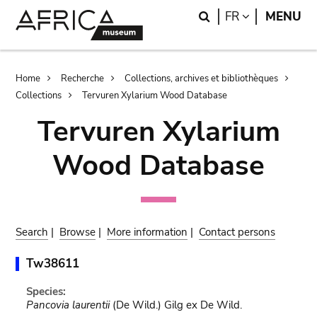
Skip
Skip
Search
LANGUAGE
FR
MENU
to
to
main
search
content
Breadcrumb
Home
Recherche
Collections, archives et bibliothèques
Collections
Tervuren Xylarium Wood Database
Tervuren Xylarium
Wood Database
Search
|
Browse
|
More information
|
Contact persons
Tw38611
Species:
Pancovia laurentii
(De Wild.) Gilg ex De Wild.