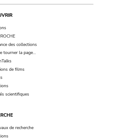
UVRIR
ions
 PROCHE
nce des collections
e tourner la page…
Talks
ions de films
ts
tions
és scientifiques
ERCHE
vaux de recherche
tions