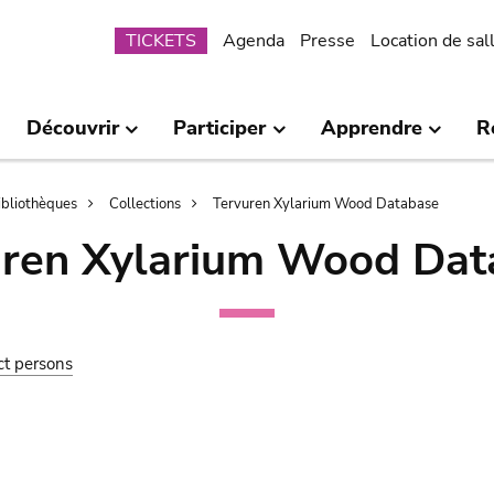
Submenu
TICKETS
Agenda
Presse
Location de sal
Découvrir
Participer
Apprendre
R
bibliothèques
Collections
Tervuren Xylarium Wood Database
uren Xylarium Wood Dat
ct persons