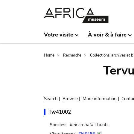
Skip
Skip
to
to
main
search
content
Votre visite
À voir & à faire
Breadcrumb
Home
Recherche
Collections, archives et 
Terv
Search
|
Browse
|
More information
|
Conta
Tw41002
Species:
Ilex crenata
Thunb.