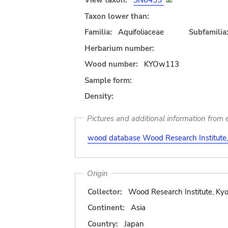
View taxon:
SN6455
Taxon lower than:
Familia:
Aquifoliaceae
Subfamilia
Herbarium number:
Wood number:
KYOw113
Sample form:
Density:
Pictures and additional information from e
wood database Wood Research Institute, 
Origin
Collector:
Wood Research Institute, Kyo
Continent:
Asia
Country:
Japan