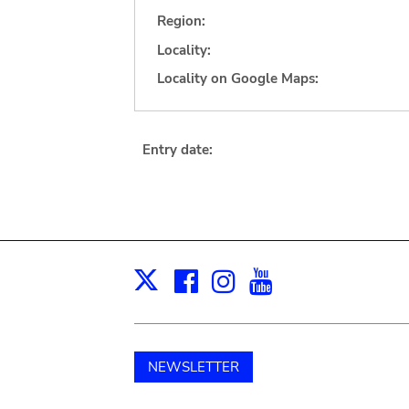
Region:
Locality:
Locality on Google Maps:
Entry date:
Facebook
Instagram
Youtube
Print
X
NEWSLETTER