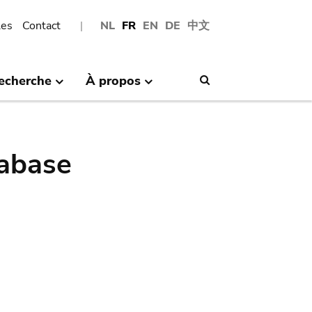
les
Contact
NL
FR
EN
DE
中文
echerche
À propos
Search
abase