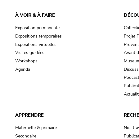
À VOIR & À FAIRE
DÉCO
Exposition permanente
Collect
Expositions temporaires
Projet
Expositions virtuelles
Provena
Visites guidées
Avant d
Workshops
Museum
Agenda
Discuss
Podcas
Publica
Actualit
APPRENDRE
RECH
Maternelle & primaire
Nos tra
Secondaire
Publica