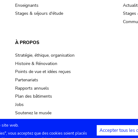
Enseignants
Actualit
Stages & séjours d'étude
Stages 
Commun
À PROPOS
Stratégie, éthique, organisation
Histoire & Rénovation
Points de vue et idées reçues
Partenariats
Rapports annuels
Plan des bâtiments
Jobs
Soutenez le musée
 site web.
Accepter tous les 
ies", vous acceptez que des cookies soient placés