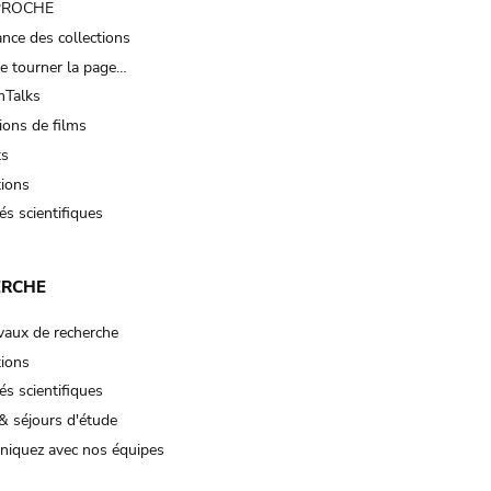
 PROCHE
nce des collections
e tourner la page…
Talks
ions de films
ts
tions
és scientifiques
ERCHE
vaux de recherche
tions
és scientifiques
& séjours d'étude
iquez avec nos équipes