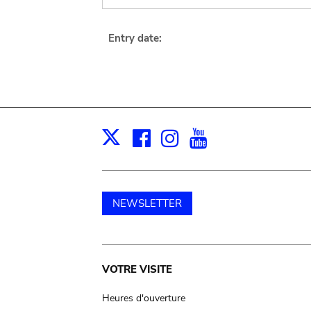
Entry date:
Facebook
Instagram
Youtube
Print
X
NEWSLETTER
Main
VOTRE VISITE
navigation
Heures d'ouverture