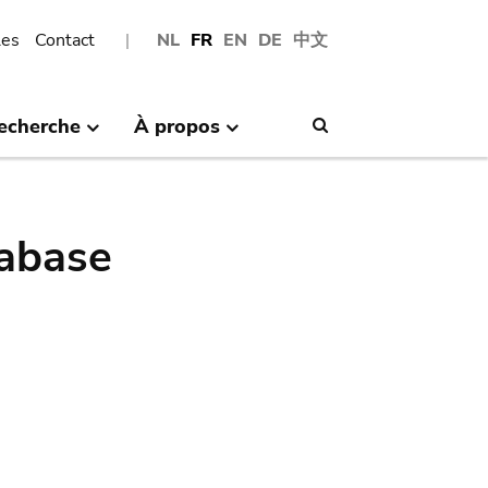
les
Contact
NL
FR
EN
DE
中文
echerche
À propos
Search
abase