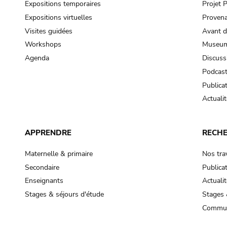
Expositions temporaires
Projet
Expositions virtuelles
Provena
Visites guidées
Avant d
Workshops
Museum
Agenda
Discuss
Podcas
Publica
Actualit
APPRENDRE
RECH
Maternelle & primaire
Nos tra
Secondaire
Publica
Enseignants
Actualit
Stages & séjours d'étude
Stages 
Commun