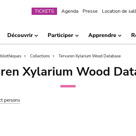
Submenu
TICKETS
Agenda
Presse
Location de sal
Découvrir
Participer
Apprendre
R
bibliothèques
Collections
Tervuren Xylarium Wood Database
uren Xylarium Wood Dat
ct persons