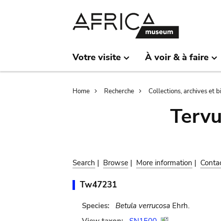
Skip
Skip
to
to
main
search
content
Votre visite
À voir & à faire
Breadcrumb
Home
Recherche
Collections, archives et 
Terv
Search
|
Browse
|
More information
|
Conta
Tw47231
Species:
Betula verrucosa
Ehrh.