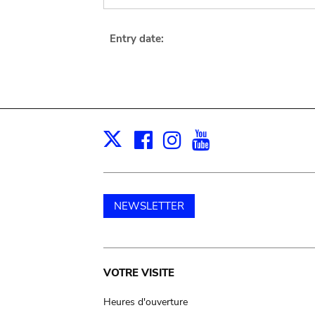
Entry date:
Facebook
Instagram
Youtube
Print
X
NEWSLETTER
Main
VOTRE VISITE
navigation
Heures d'ouverture