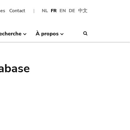
les
Contact
NL
FR
EN
DE
中文
echerche
À propos
Search
abase