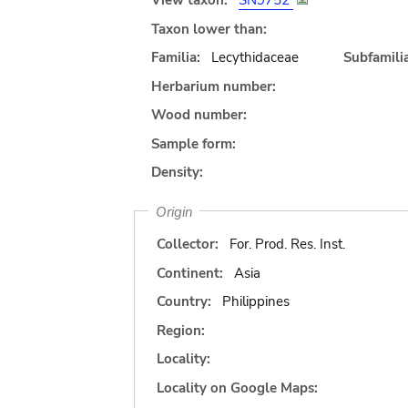
View taxon:
SN9752
Taxon lower than:
Familia:
Lecythidaceae
Subfamilia
Herbarium number:
Wood number:
Sample form:
Density:
Origin
Collector:
For. Prod. Res. Inst.
Continent:
Asia
Country:
Philippines
Region:
Locality:
Locality on Google Maps: