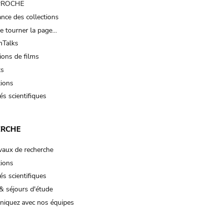
 PROCHE
nce des collections
e tourner la page…
Talks
ions de films
ts
tions
és scientifiques
ERCHE
vaux de recherche
tions
és scientifiques
& séjours d'étude
iquez avec nos équipes