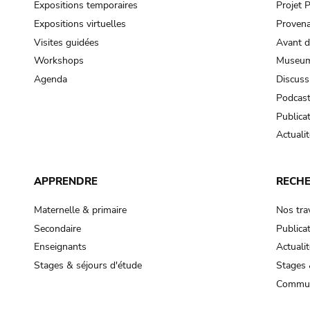
Expositions temporaires
Projet
Expositions virtuelles
Provena
Visites guidées
Avant d
Workshops
Museum
Agenda
Discuss
Podcas
Publica
Actualit
APPRENDRE
RECH
Maternelle & primaire
Nos tra
Secondaire
Publica
Enseignants
Actualit
Stages & séjours d'étude
Stages 
Commun