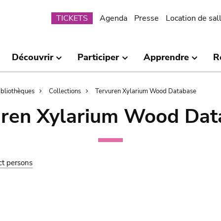
Submenu
TICKETS
Agenda
Presse
Location de sal
Découvrir
Participer
Apprendre
R
bibliothèques
Collections
Tervuren Xylarium Wood Database
uren Xylarium Wood Dat
ct persons