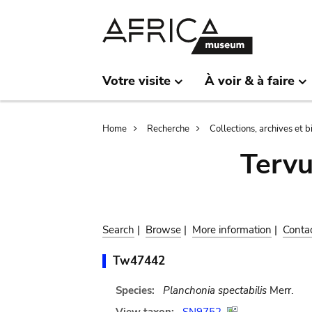
Skip
Skip
to
to
main
search
content
Votre visite
À voir & à faire
Breadcrumb
Home
Recherche
Collections, archives et 
Terv
Search
|
Browse
|
More information
|
Conta
Tw47442
Species:
Planchonia spectabilis
Merr.