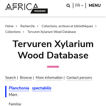
Skip
Skip
Search
LANGUAGE
FR
MENU
to
to
main
search
content
Breadcrumb
Home
Recherche
Collections, archives et bibliothèques
Collections
Tervuren Xylarium Wood Database
Tervuren Xylarium
Wood Database
Search
|
Browse
|
More information
|
Contact persons
Planchonia
spectabilis
Merr.
Familia: