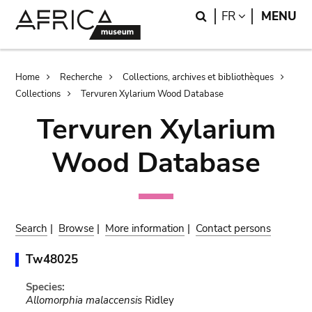
Skip
Skip
Search
LANGUAGE
FR
MENU
to
to
main
search
content
Breadcrumb
Home
Recherche
Collections, archives et bibliothèques
Collections
Tervuren Xylarium Wood Database
Tervuren Xylarium
Wood Database
Search
|
Browse
|
More information
|
Contact persons
Tw48025
Species:
Allomorphia malaccensis
Ridley