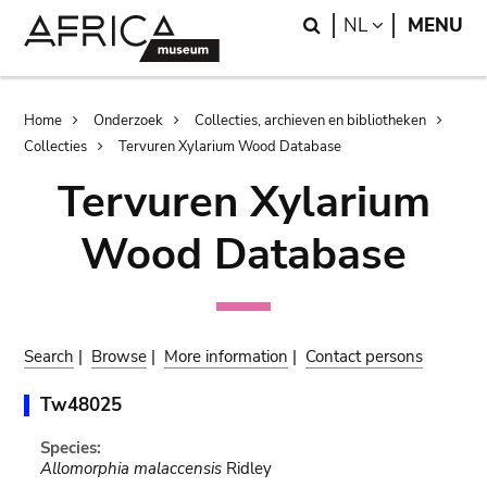
Skip
Skip
Search
LANGUAGE
NL
MENU
to
to
main
search
content
Breadcrumb
Home
Onderzoek
Collecties, archieven en bibliotheken
Collecties
Tervuren Xylarium Wood Database
Tervuren Xylarium
Wood Database
Search
|
Browse
|
More information
|
Contact persons
Tw48025
Species:
Allomorphia malaccensis
Ridley