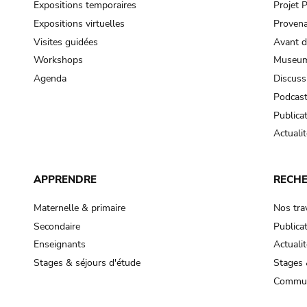
Expositions temporaires
Projet
Expositions virtuelles
Provena
Visites guidées
Avant d
Workshops
Museum
Agenda
Discuss
Podcas
Publica
Actualit
APPRENDRE
RECH
Maternelle & primaire
Nos tra
Secondaire
Publica
Enseignants
Actualit
Stages & séjours d'étude
Stages 
Commun