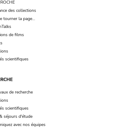
 PROCHE
nce des collections
e tourner la page…
Talks
ions de films
ts
tions
és scientifiques
ERCHE
vaux de recherche
tions
és scientifiques
& séjours d'étude
iquez avec nos équipes