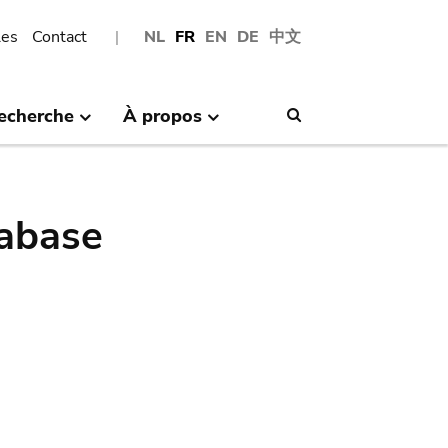
les
Contact
NL
FR
EN
DE
中文
echerche
À propos
Search
abase