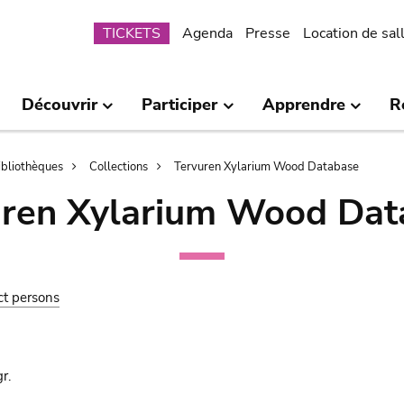
Submenu
TICKETS
Agenda
Presse
Location de sal
Découvrir
Participer
Apprendre
R
bibliothèques
Collections
Tervuren Xylarium Wood Database
uren Xylarium Wood Dat
ct persons
r.