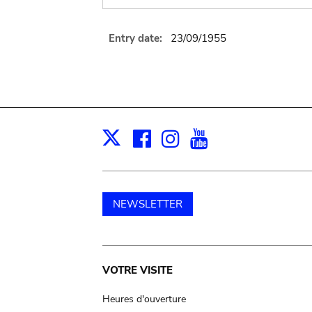
Entry date:
23/09/1955
Facebook
Instagram
Youtube
Print
X
NEWSLETTER
Main
VOTRE VISITE
navigation
Heures d'ouverture