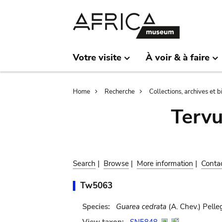
Skip
Skip
to
to
main
search
content
Votre visite
À voir & à faire
Breadcrumb
Home
Recherche
Collections, archives et 
Terv
Search
|
Browse
|
More information
|
Conta
Tw5063
Species:
Guarea cedrata
(A. Chev.) Pelleg