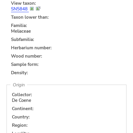
View taxon:
SN5848
Taxon lower than:
Familia:
Meliaceae
Subfamilia:
Herbarium number:
Wood number:
Sample form:
Density:
Origin
Collector:
De Coene
Continent:
Country:
Region: