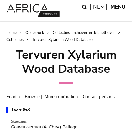
Skip
Skip
Search
LANGUAGE
NL
MENU
to
to
main
search
content
Breadcrumb
Home
Onderzoek
Collecties, archieven en bibliotheken
Collecties
Tervuren Xylarium Wood Database
Tervuren Xylarium
Wood Database
Search
|
Browse
|
More information
|
Contact persons
Tw5063
Species:
Guarea cedrata
(A. Chev.) Pellegr.