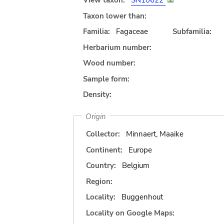
View taxon:
SN10622
Taxon lower than:
Familia:
Fagaceae
Subfamilia:
Herbarium number:
Wood number:
Sample form:
Density:
Origin
Collector:
Minnaert, Maaike
Continent:
Europe
Country:
Belgium
Region:
Locality:
Buggenhout
Locality on Google Maps: