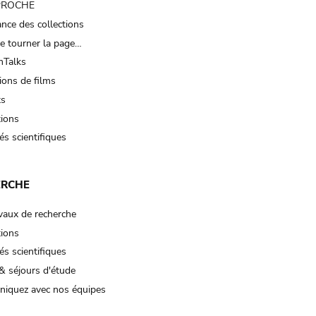
 PROCHE
nce des collections
e tourner la page…
Talks
ions de films
ts
tions
és scientifiques
ERCHE
vaux de recherche
tions
és scientifiques
& séjours d'étude
iquez avec nos équipes