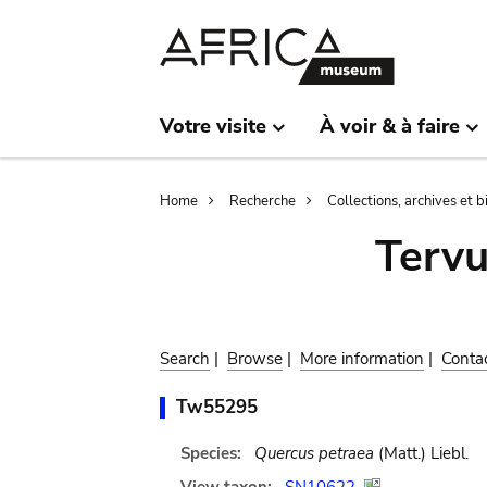
Skip
Skip
to
to
main
search
content
Votre visite
À voir & à faire
Breadcrumb
Home
Recherche
Collections, archives et 
Terv
Search
|
Browse
|
More information
|
Conta
Tw55295
Species:
Quercus petraea
(Matt.) Liebl.