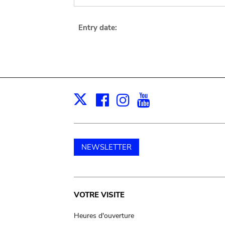
Entry date:
Facebook
Instagram
Youtube
Print
X
NEWSLETTER
Main
VOTRE VISITE
navigation
Heures d'ouverture