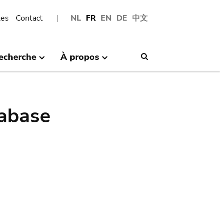
les
Contact
NL
FR
EN
DE
中文
echerche
À propos
Search
abase