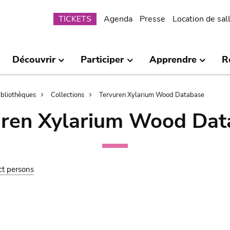
Submenu
TICKETS
Agenda
Presse
Location de sal
Découvrir
Participer
Apprendre
R
bibliothèques
Collections
Tervuren Xylarium Wood Database
uren Xylarium Wood Dat
ct persons