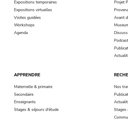
Expositions temporaires
Projet
Expositions virtuelles
Provena
Visites guidées
Avant d
Workshops
Museum
Agenda
Discuss
Podcas
Publica
Actualit
APPRENDRE
RECH
Maternelle & primaire
Nos tra
Secondaire
Publica
Enseignants
Actualit
Stages & séjours d'étude
Stages 
Commun