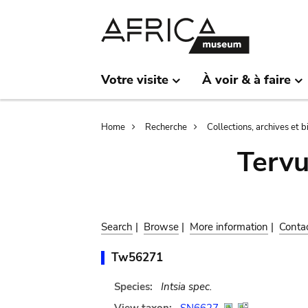
Skip
Skip
to
to
main
search
content
Votre visite
À voir & à faire
Breadcrumb
Home
Recherche
Collections, archives et 
Terv
Search
|
Browse
|
More information
|
Conta
Tw56271
Species:
Intsia spec.