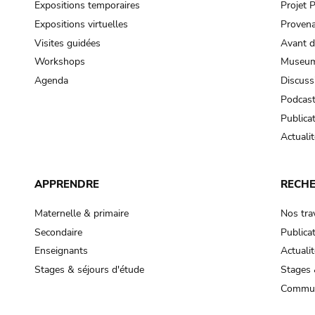
Expositions temporaires
Projet
Expositions virtuelles
Provena
Visites guidées
Avant d
Workshops
Museum
Agenda
Discuss
Podcas
Publica
Actualit
APPRENDRE
RECH
Maternelle & primaire
Nos tra
Secondaire
Publica
Enseignants
Actualit
Stages & séjours d'étude
Stages 
Commun