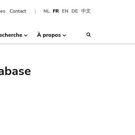
les
Contact
NL
FR
EN
DE
中文
echerche
À propos
Search
abase