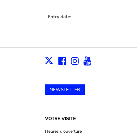
Entry date:
Facebook
Instagram
Youtube
Print
X
NEWSLETTER
Main
VOTRE VISITE
navigation
Heures d'ouverture