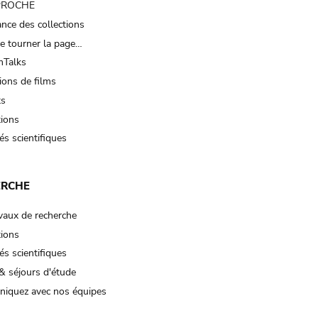
 PROCHE
nce des collections
e tourner la page…
Talks
ions de films
ts
tions
és scientifiques
ERCHE
vaux de recherche
tions
és scientifiques
& séjours d'étude
iquez avec nos équipes