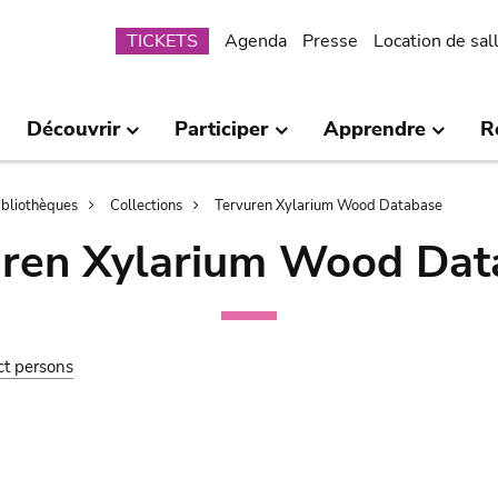
Submenu
TICKETS
Agenda
Presse
Location de sal
Découvrir
Participer
Apprendre
R
bibliothèques
Collections
Tervuren Xylarium Wood Database
uren Xylarium Wood Dat
ct persons