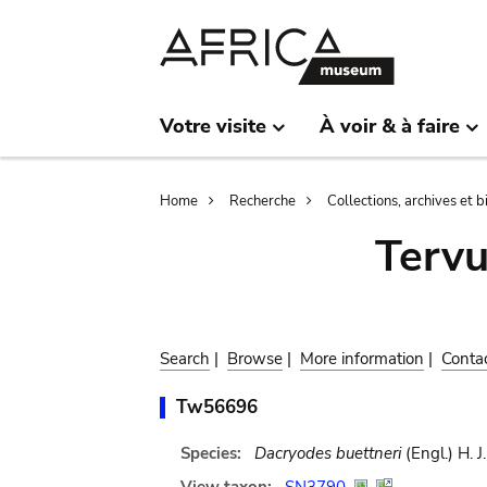
Skip
Skip
to
to
main
search
content
Votre visite
À voir & à faire
Breadcrumb
Home
Recherche
Collections, archives et 
Terv
Search
|
Browse
|
More information
|
Conta
Tw56696
Species:
Dacryodes buettneri
(Engl.) H. J