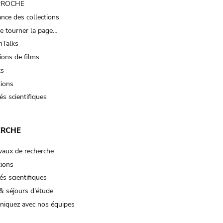
 PROCHE
nce des collections
e tourner la page…
Talks
ions de films
ts
tions
és scientifiques
ERCHE
vaux de recherche
tions
és scientifiques
& séjours d'étude
iquez avec nos équipes