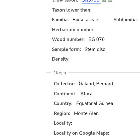
View taxon:
SN3790
Taxon lower than:
Familia:
Burseraceae
Subfamilia:
Herbarium number:
Wood number:
BG 076
Sample form:
Stem disc
Density:
Origin
Collector:
Galand, Bernard
Continent:
Africa
Country:
Equatorial Guinea
Region:
Monte Alen
Locality:
Locality on Google Maps: