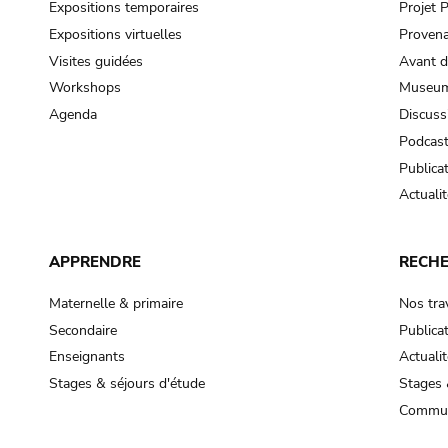
Expositions temporaires
Projet
Expositions virtuelles
Provena
Visites guidées
Avant d
Workshops
Museum
Agenda
Discuss
Podcas
Publica
Actualit
APPRENDRE
RECH
Maternelle & primaire
Nos tra
Secondaire
Publica
Enseignants
Actualit
Stages & séjours d'étude
Stages 
Commun