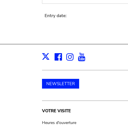
Entry date:
Facebook
Instagram
Youtube
Print
X
NEWSLETTER
Main
VOTRE VISITE
navigation
Heures d'ouverture