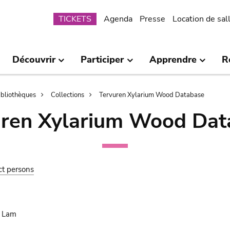
Submenu
TICKETS
Agenda
Presse
Location de sal
Découvrir
Participer
Apprendre
R
bibliothèques
Collections
Tervuren Xylarium Wood Database
uren Xylarium Wood Dat
ct persons
. Lam