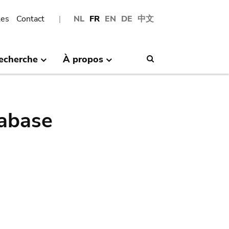
les
Contact
NL
FR
EN
DE
中文
echerche
À propos
Search
abase