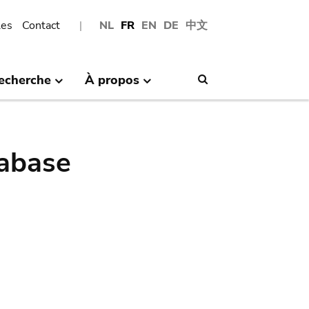
les
Contact
NL
FR
EN
DE
中文
echerche
À propos
Search
abase