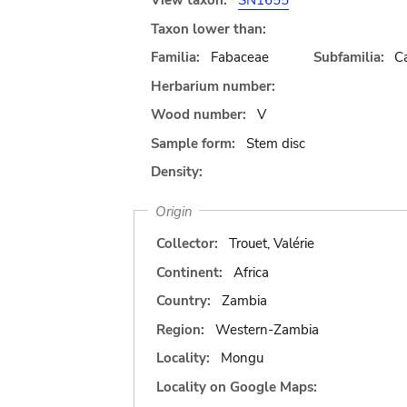
View taxon:
SN1655
Taxon lower than:
Familia:
Fabaceae
Subfamilia:
C
Herbarium number:
Wood number:
V
Sample form:
Stem disc
Density:
Origin
Collector:
Trouet, Valérie
Continent:
Africa
Country:
Zambia
Region:
Western-Zambia
Locality:
Mongu
Locality on Google Maps: