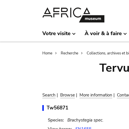
Skip
Skip
to
to
main
search
content
Votre visite
À voir & à faire
Breadcrumb
Home
Recherche
Collections, archives et 
Terv
Search
|
Browse
|
More information
|
Conta
Tw56871
Species:
Brachystegia spec.