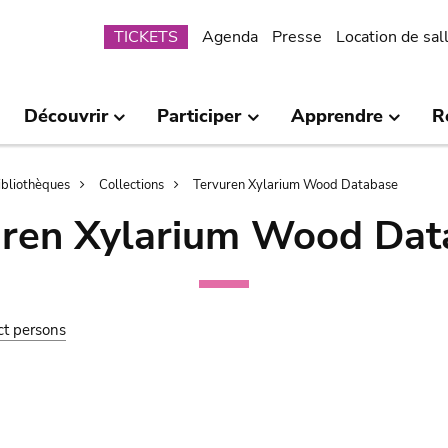
Submenu
TICKETS
Agenda
Presse
Location de sal
Découvrir
Participer
Apprendre
R
bibliothèques
Collections
Tervuren Xylarium Wood Database
uren Xylarium Wood Dat
ct persons