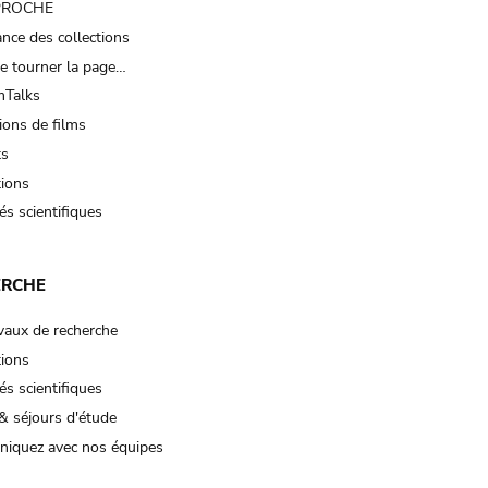
 PROCHE
nce des collections
e tourner la page…
Talks
ions de films
ts
tions
és scientifiques
ERCHE
vaux de recherche
tions
és scientifiques
& séjours d'étude
iquez avec nos équipes