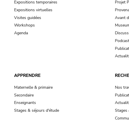
Expositions temporaires
Projet
Expositions virtuelles
Provena
Visites guidées
Avant d
Workshops
Museum
Agenda
Discuss
Podcas
Publica
Actualit
APPRENDRE
RECH
Maternelle & primaire
Nos tra
Secondaire
Publica
Enseignants
Actualit
Stages & séjours d'étude
Stages 
Commun