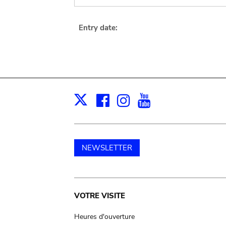
Entry date:
Facebook
Instagram
Youtube
Print
X
NEWSLETTER
Main
VOTRE VISITE
navigation
Heures d'ouverture