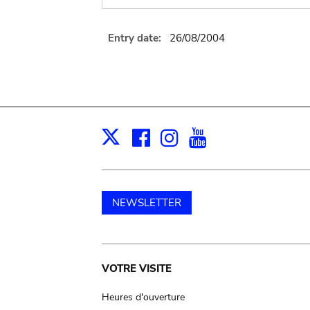
Entry date:
26/08/2004
Facebook
Instagram
Youtube
Print
X
NEWSLETTER
Main
VOTRE VISITE
navigation
Heures d'ouverture