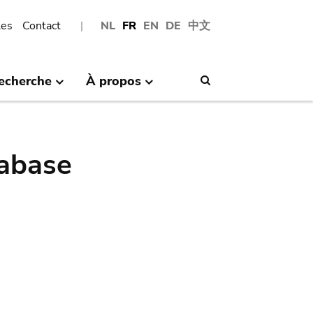
les
Contact
NL
FR
EN
DE
中文
echerche
À propos
Search
abase