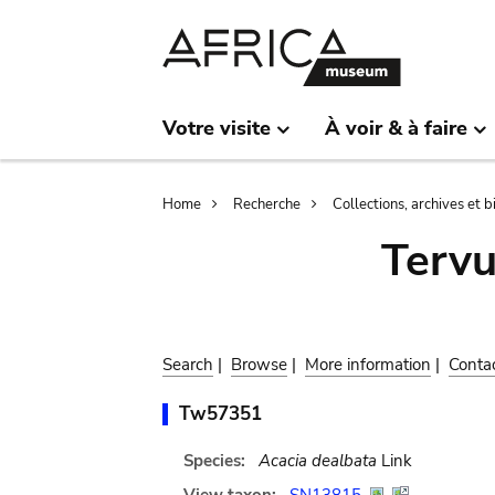
Skip
Skip
to
to
main
search
content
Votre visite
À voir & à faire
Breadcrumb
Home
Recherche
Collections, archives et 
Terv
Search
|
Browse
|
More information
|
Conta
Tw57351
Species:
Acacia dealbata
Link