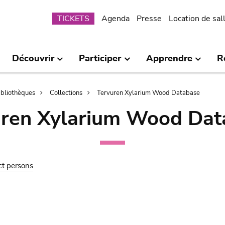
Submenu
TICKETS
Agenda
Presse
Location de sal
Découvrir
Participer
Apprendre
R
bibliothèques
Collections
Tervuren Xylarium Wood Database
uren Xylarium Wood Dat
ct persons