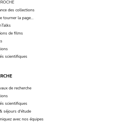
 PROCHE
nce des collections
e tourner la page…
Talks
ions de films
ts
tions
és scientifiques
ERCHE
vaux de recherche
tions
és scientifiques
& séjours d'étude
iquez avec nos équipes