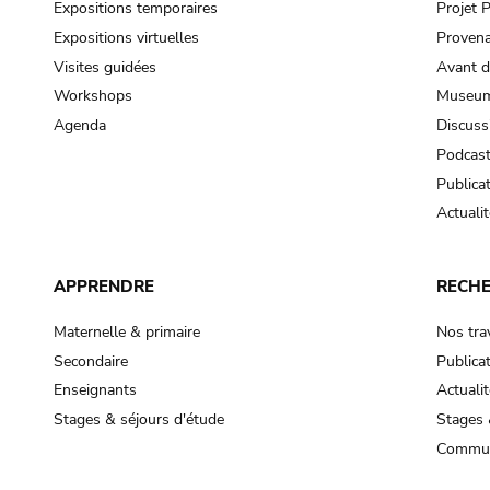
Expositions temporaires
Projet
Expositions virtuelles
Provena
Visites guidées
Avant d
Workshops
Museum
Agenda
Discuss
Podcas
Publica
Actualit
APPRENDRE
RECH
Maternelle & primaire
Nos tra
Secondaire
Publica
Enseignants
Actualit
Stages & séjours d'étude
Stages 
Commun