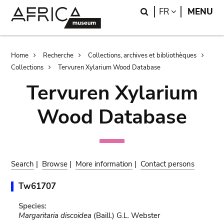
Skip
Skip
Search
LANGUAGE
FR
MENU
to
to
main
search
content
Breadcrumb
Home
Recherche
Collections, archives et bibliothèques
Collections
Tervuren Xylarium Wood Database
Tervuren Xylarium
Wood Database
Search
|
Browse
|
More information
|
Contact persons
Tw61707
Species:
Margaritaria discoidea
(Baill.) G.L. Webster