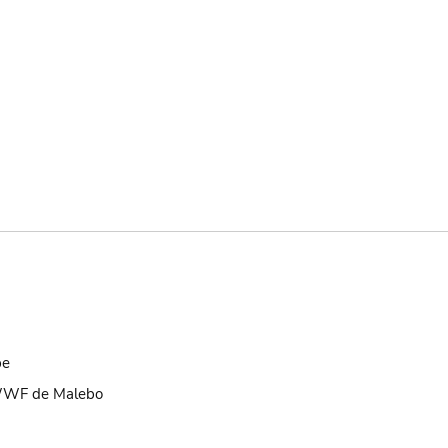
be
 WWF de Malebo