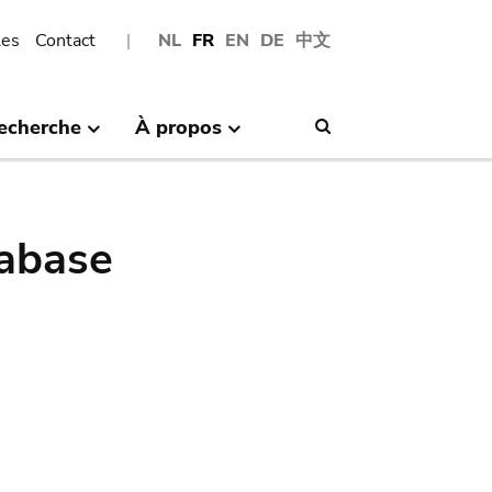
les
Contact
NL
FR
EN
DE
中文
echerche
À propos
Search
abase