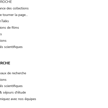
 PROCHE
nce des collections
e tourner la page…
Talks
ions de films
ts
tions
és scientifiques
ERCHE
vaux de recherche
tions
és scientifiques
& séjours d'étude
iquez avec nos équipes