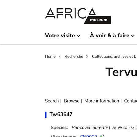
Skip
Skip
to
to
main
search
content
Votre visite
À voir & à faire
Breadcrumb
Home
Recherche
Collections, archives et 
Terv
Search
|
Browse
|
More information
|
Conta
Tw63647
Species:
Pancovia laurentii
(De Wild.) Gi