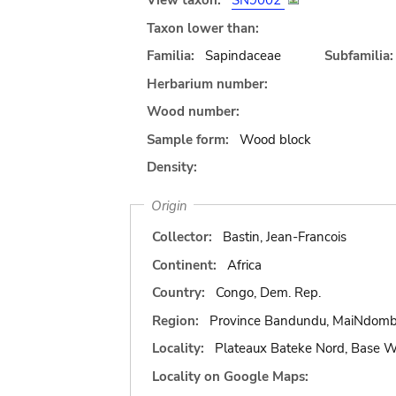
View taxon:
SN9002
Taxon lower than:
Familia:
Sapindaceae
Subfamilia:
Herbarium number:
Wood number:
Sample form:
Wood block
Density:
Origin
Collector:
Bastin, Jean-Francois
Continent:
Africa
Country:
Congo, Dem. Rep.
Region:
Province Bandundu, MaiNdom
Locality:
Plateaux Bateke Nord, Base
Locality on Google Maps: