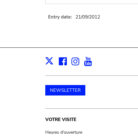
Entry date:
21/09/2012
Facebook
Instagram
Youtube
Print
X
NEWSLETTER
Main
VOTRE VISITE
navigation
Heures d'ouverture