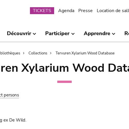
Submenu
TICKETS
Agenda
Presse
Location de sal
Découvrir
Participer
Apprendre
R
bibliothèques
Collections
Tervuren Xylarium Wood Database
uren Xylarium Wood Dat
ct persons
lg ex De Wild.