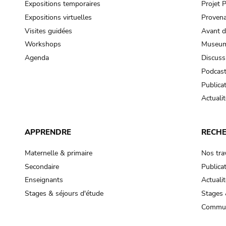
Expositions temporaires
Projet
Expositions virtuelles
Provena
Visites guidées
Avant d
Workshops
Museum
Agenda
Discuss
Podcas
Publica
Actualit
APPRENDRE
RECH
Maternelle & primaire
Nos tra
Secondaire
Publica
Enseignants
Actualit
Stages & séjours d'étude
Stages 
Commun