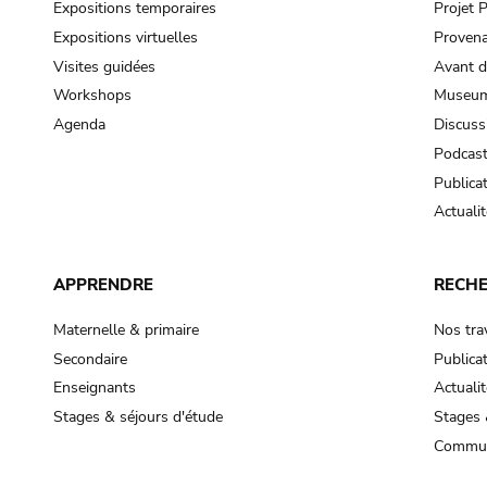
Expositions temporaires
Projet
Expositions virtuelles
Provena
Visites guidées
Avant d
Workshops
Museum
Agenda
Discuss
Podcas
Publica
Actualit
APPRENDRE
RECH
Maternelle & primaire
Nos tra
Secondaire
Publica
Enseignants
Actualit
Stages & séjours d'étude
Stages 
Commun