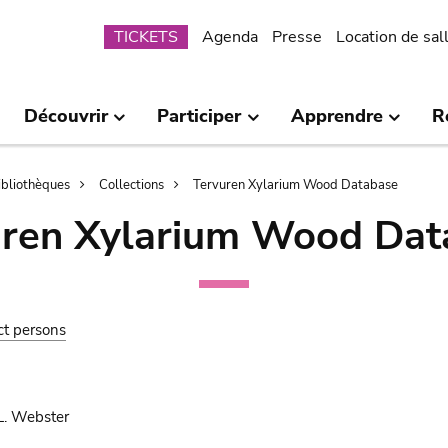
Submenu
TICKETS
Agenda
Presse
Location de sal
Découvrir
Participer
Apprendre
R
bibliothèques
Collections
Tervuren Xylarium Wood Database
uren Xylarium Wood Dat
ct persons
.L. Webster