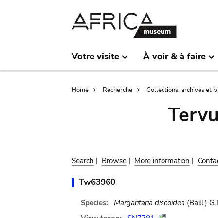
Skip
Skip
to
to
main
search
content
Votre visite
À voir & à faire
Breadcrumb
Home
Recherche
Collections, archives et 
Terv
Search
|
Browse
|
More information
|
Conta
Tw63960
Species:
Margaritaria discoidea
(Baill.) G