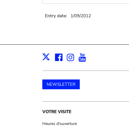
Entry date:
1/09/2012
Facebook
Instagram
Youtube
Print
X
NEWSLETTER
Main
VOTRE VISITE
navigation
Heures d'ouverture