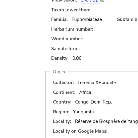
View taxon:
SN7781
Taxon lower than:
Familia:
Euphorbiaceae
Subfamili
Herbarium number:
Wood number:
Sample form:
Density:
0.80
Origin
Collector:
Lonema &Bondele
Continent:
Africa
Country:
Congo, Dem. Rep.
Region:
Yangambi
Locality:
Réserve de Biosphère de Yan
Locality on Google Maps: