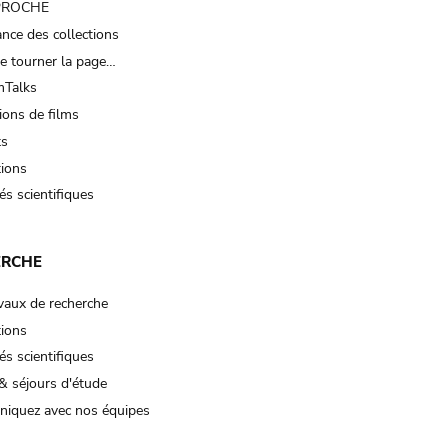
 PROCHE
nce des collections
e tourner la page…
Talks
ions de films
ts
tions
és scientifiques
ERCHE
vaux de recherche
tions
és scientifiques
& séjours d'étude
iquez avec nos équipes