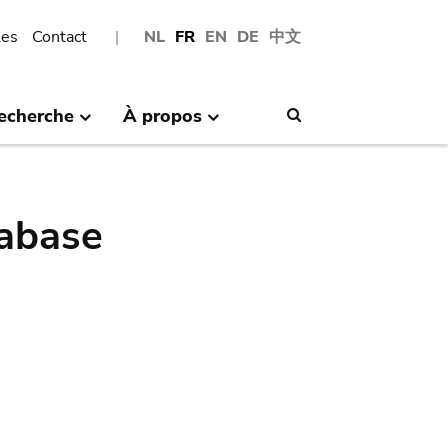
les
Contact
NL
FR
EN
DE
中文
echerche
À propos
Search
abase