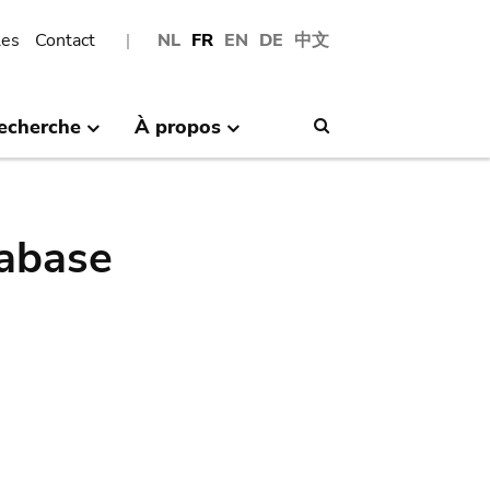
les
Contact
NL
FR
EN
DE
中文
echerche
À propos
Search
abase