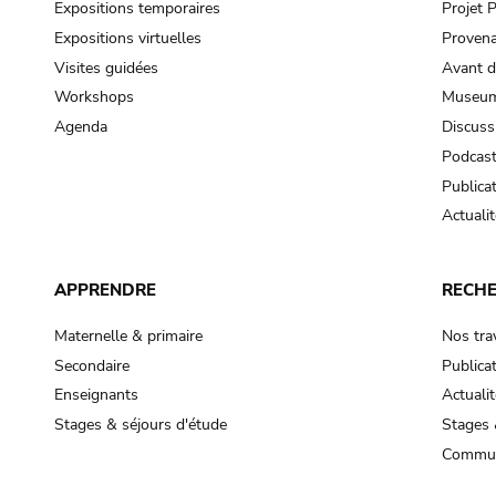
Expositions temporaires
Projet
Expositions virtuelles
Provena
Visites guidées
Avant d
Workshops
Museum
Agenda
Discuss
Podcas
Publica
Actualit
APPRENDRE
RECH
Maternelle & primaire
Nos tra
Secondaire
Publica
Enseignants
Actualit
Stages & séjours d'étude
Stages 
Commun