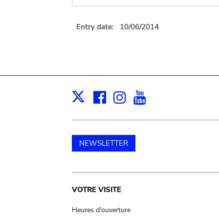
Entry date:
10/06/2014
Facebook
Instagram
Youtube
Print
X
NEWSLETTER
Main
VOTRE VISITE
navigation
Heures d'ouverture