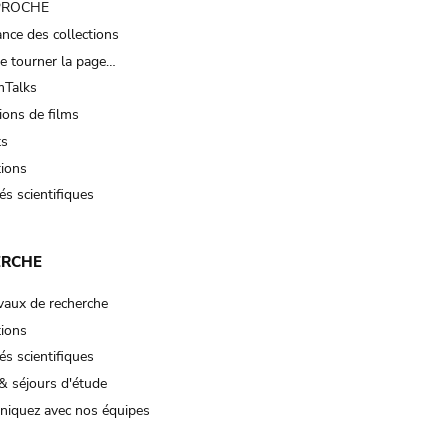
 PROCHE
nce des collections
e tourner la page…
Talks
ions de films
ts
tions
és scientifiques
ERCHE
vaux de recherche
tions
és scientifiques
& séjours d'étude
iquez avec nos équipes