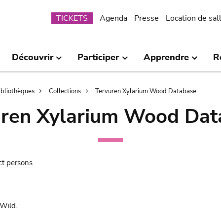
Submenu
TICKETS
Agenda
Presse
Location de sal
Découvrir
Participer
Apprendre
R
bibliothèques
Collections
Tervuren Xylarium Wood Database
uren Xylarium Wood Dat
ct persons
Wild.