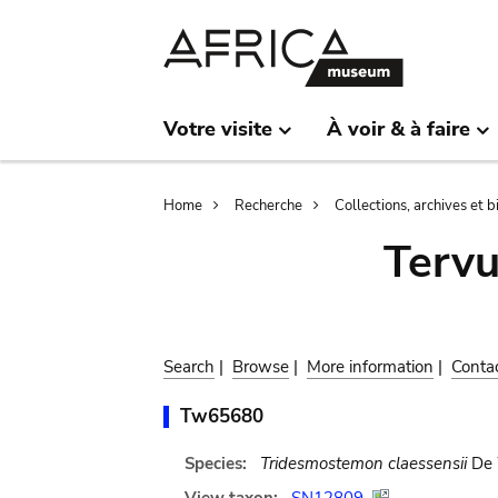
Skip
Skip
to
to
main
search
content
Votre visite
À voir & à faire
Breadcrumb
Home
Recherche
Collections, archives et 
Terv
Search
|
Browse
|
More information
|
Conta
Tw65680
Species:
Tridesmostemon claessensii
De 