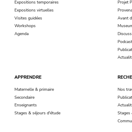
Expositions temporaires
Projet
Expositions virtuelles
Provena
Visites guidées
Avant d
Workshops
Museum
Agenda
Discuss
Podcas
Publica
Actualit
APPRENDRE
RECH
Maternelle & primaire
Nos tra
Secondaire
Publica
Enseignants
Actualit
Stages & séjours d'étude
Stages 
Commun