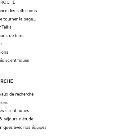
 PROCHE
nce des collections
e tourner la page…
Talks
ions de films
ts
tions
és scientifiques
ERCHE
vaux de recherche
tions
és scientifiques
& séjours d'étude
iquez avec nos équipes