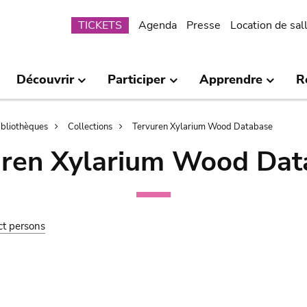
Submenu
TICKETS
Agenda
Presse
Location de sal
Découvrir
Participer
Apprendre
R
bibliothèques
Collections
Tervuren Xylarium Wood Database
uren Xylarium Wood Dat
ct persons