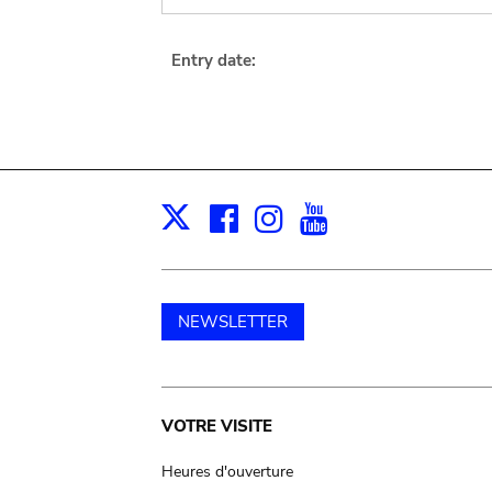
Entry date:
Facebook
Instagram
Youtube
Print
X
NEWSLETTER
Main
VOTRE VISITE
navigation
Heures d'ouverture