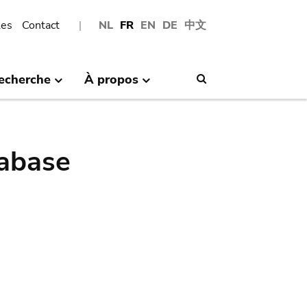
les
Contact
NL
FR
EN
DE
中文
echerche
À propos
Search
abase