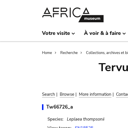
Skip
Skip
to
to
main
search
content
Votre visite
À voir & à faire
Breadcrumb
Home
Recherche
Collections, archives et 
Terv
Search
|
Browse
|
More information
|
Conta
Tw66726_a
Species:
Leplaea thompsonii