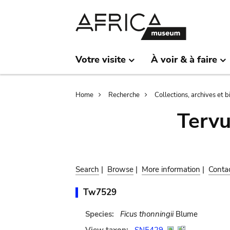
Skip
Skip
to
to
main
search
content
Votre visite
À voir & à faire
Breadcrumb
Home
Recherche
Collections, archives et 
Terv
Search
|
Browse
|
More information
|
Conta
Tw7529
Species:
Ficus thonningii
Blume