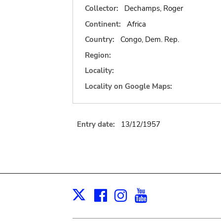
Collector:
Dechamps, Roger
Continent:
Africa
Country:
Congo, Dem. Rep.
Region:
Locality:
Locality on Google Maps:
Entry date:
13/12/1957
Facebook
Instagram
Youtube
Print
X