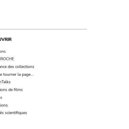
UVRIR
ions
 PROCHE
nce des collections
e tourner la page…
Talks
ions de films
ts
tions
és scientifiques