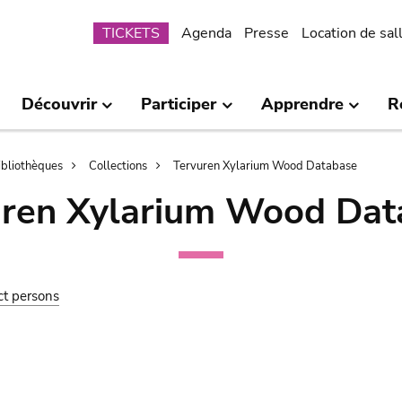
Submenu
TICKETS
Agenda
Presse
Location de sal
Découvrir
Participer
Apprendre
R
bibliothèques
Collections
Tervuren Xylarium Wood Database
uren Xylarium Wood Dat
ct persons