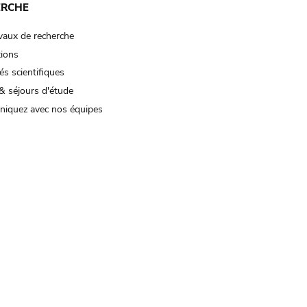
ERCHE
vaux de recherche
tions
és scientifiques
& séjours d'étude
iquez avec nos équipes