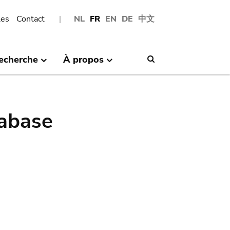
les
Contact
NL
FR
EN
DE
中文
echerche
À propos
Search
abase