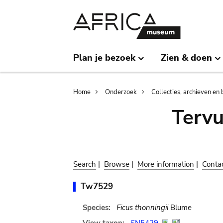
Skip
Skip
to
to
main
search
content
Plan je bezoek
Zien & doen
Breadcrumb
Home
Onderzoek
Collecties, archieven en 
Terv
Search
|
Browse
|
More information
|
Conta
Tw7529
Species:
Ficus thonningii
Blume