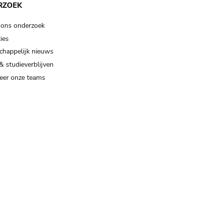
RZOEK
 ons onderzoek
ies
happelijk nieuws
& studieverblijven
eer onze teams