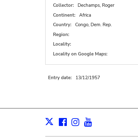
Collector:
Dechamps, Roger
Continent:
Africa
Country:
Congo, Dem. Rep.
Region:
Locality:
Locality on Google Maps:
Entry date:
13/12/1957
Facebook
Instagram
Youtube
Print
X