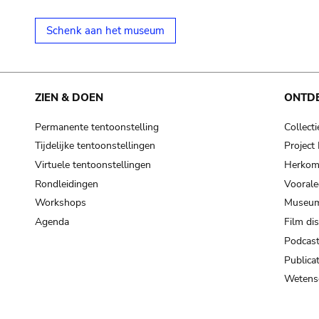
Schenk aan het museum
ZIEN & DOEN
ONTD
Permanente tentoonstelling
Collecti
Tijdelijke tentoonstellingen
Projec
Virtuele tentoonstellingen
Herkoms
Rondleidingen
Voorale
Workshops
Museum
Agenda
Film di
Podcas
Publicat
Wetensc