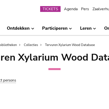
Submenu
TICKETS
Agenda
Pers
Zaalverh
Ontdekken
Participeren
Leren
O
bibliotheken
Collecties
Tervuren Xylarium Wood Database
uren Xylarium Wood Dat
ct persons