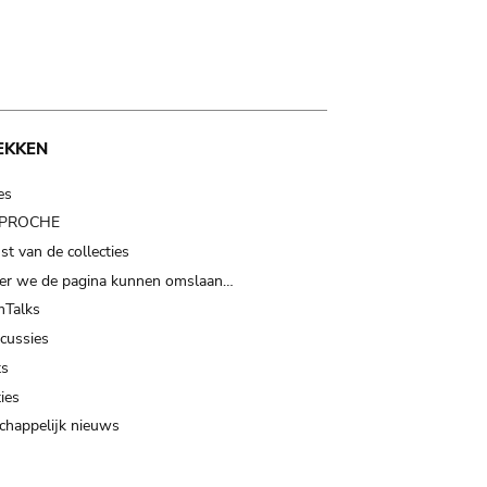
EKKEN
es
t PROCHE
t van de collecties
er we de pagina kunnen omslaan…
Talks
scussies
ts
ies
happelijk nieuws