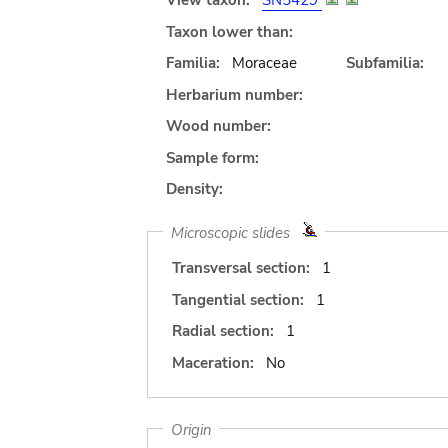
View taxon:
SN5429
Taxon lower than:
Familia:
Moraceae
Subfamilia:
Herbarium number:
Wood number:
Sample form:
Density:
Microscopic slides
Transversal section:
1
Tangential section:
1
Radial section:
1
Maceration:
No
Origin