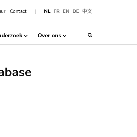
uur
Contact
NL
FR
EN
DE
中文
nderzoek
Over ons
Search
abase