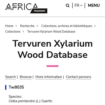
Skip
Skip
Search
LANGUAGE
FR
MENU
to
to
main
search
content
Breadcrumb
Home
Recherche
Collections, archives et bibliothèques
Collections
Tervuren Xylarium Wood Database
Tervuren Xylarium
Wood Database
Search
|
Browse
|
More information
|
Contact persons
Tw8035
Species:
Ceiba pentandra
(L.) Gaertn.