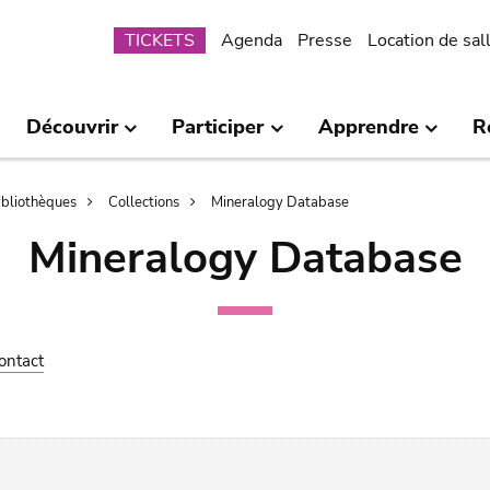
Submenu
TICKETS
Agenda
Presse
Location de sal
Découvrir
Participer
Apprendre
R
bibliothèques
Collections
Mineralogy Database
Mineralogy Database
ontact