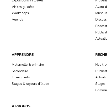
Expositions virtuelles
Provena
Visites guidées
Avant d
Workshops
Museum
Agenda
Discuss
Podcas
Publica
Actualit
APPRENDRE
RECH
Maternelle & primaire
Nos tra
Secondaire
Publica
Enseignants
Actualit
Stages & séjours d'étude
Stages 
Commun
À PROPOS