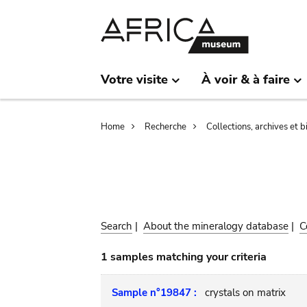
Skip
Skip
to
to
main
search
content
Votre visite
À voir & à faire
Breadcrumb
Home
Recherche
Collections, archives et 
Search
|
About the mineralogy database
|
C
1 samples matching your criteria
Sample n°19847 :
crystals on matrix