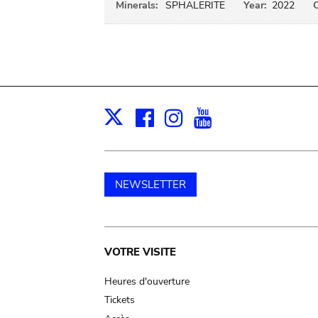
Minerals:
SPHALERITE
Year:
2022
C
Facebook
Instagram
Youtube
Print
X
NEWSLETTER
Main
VOTRE VISITE
navigation
Heures d'ouverture
Tickets