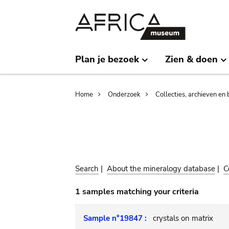
Skip
Skip
to
to
main
search
content
Plan je bezoek
Zien & doen
Breadcrumb
Home
Onderzoek
Collecties, archieven en 
Search
|
About the mineralogy database
|
C
1 samples matching your criteria
Sample n°19847 :
crystals on matrix