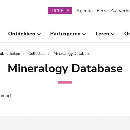
Submenu
TICKETS
Agenda
Pers
Zaalverh
Ontdekken
Participeren
Leren
O
bibliotheken
Collecties
Mineralogy Database
Mineralogy Database
ontact