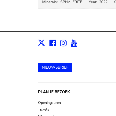
Minerals:
SPHALERITE
Year:
2022
C
Facebook
Instagram
Youtube
Print
X
NIEUWSBRIEF
Main
PLAN JE BEZOEK
navigation
Openingsuren
Tickets