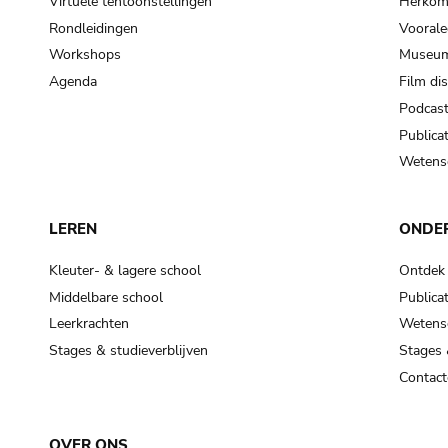
Virtuele tentoonstellingen
Herkoms
Rondleidingen
Voorale
Workshops
Museum
Agenda
Film di
Podcas
Publicat
Wetensc
LEREN
ONDE
Kleuter- & lagere school
Ontdek
Middelbare school
Publicat
Leerkrachten
Wetensc
Stages & studieverblijven
Stages 
Contact
OVER ONS