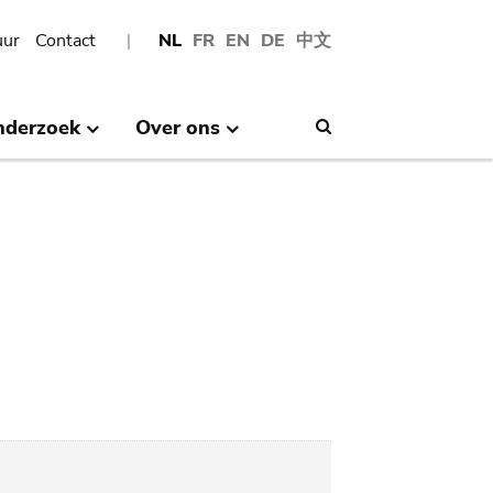
uur
Contact
NL
FR
EN
DE
中文
nderzoek
Over ons
Search