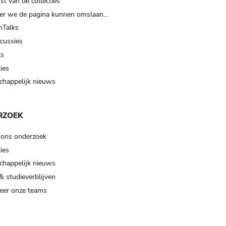
t van de collecties
er we de pagina kunnen omslaan…
Talks
scussies
ts
ies
happelijk nieuws
RZOEK
 ons onderzoek
ies
happelijk nieuws
& studieverblijven
eer onze teams