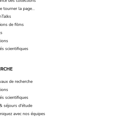
nce des collections
e tourner la page…
Talks
ions de films
ts
tions
és scientifiques
ERCHE
vaux de recherche
tions
és scientifiques
& séjours d'étude
iquez avec nos équipes