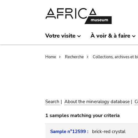
Skip
Skip
to
to
main
search
content
Votre visite
À voir & à faire
Breadcrumb
Home
Recherche
Collections, archives et 
Search
|
About the mineralogy database
|
C
1 samples matching your criteria
Sample n°12599 :
brick-red crystal