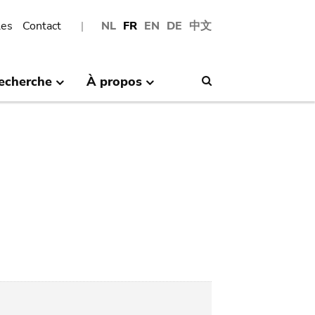
les
Contact
NL
FR
EN
DE
中文
echerche
À propos
Search