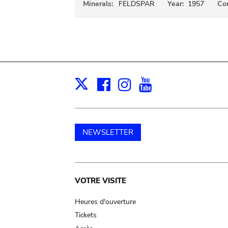
Minerals:
FELDSPAR
Year:
1957
Cou
Facebook
Instagram
Youtube
Print
X
NEWSLETTER
Main
VOTRE VISITE
navigation
Heures d'ouverture
Tickets