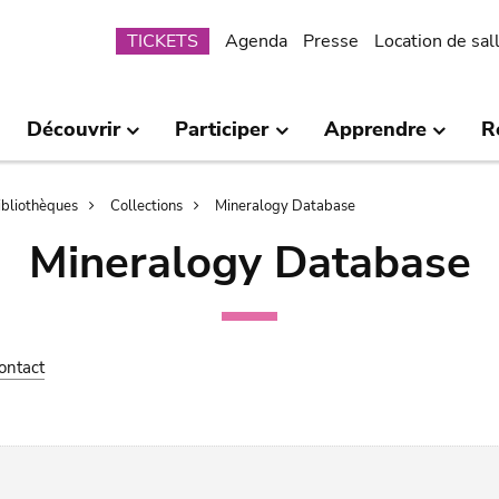
Submenu
TICKETS
Agenda
Presse
Location de sal
Découvrir
Participer
Apprendre
R
bibliothèques
Collections
Mineralogy Database
Mineralogy Database
ontact