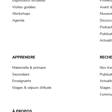
Expositions virtuelles
Provena
Visites guidées
Avant d
Workshops
Museum
Agenda
Discuss
Podcas
Publica
Actualit
APPRENDRE
RECH
Maternelle & primaire
Nos tra
Secondaire
Publica
Enseignants
Actualit
Stages & séjours d'étude
Stages 
Commun
À PROPOS