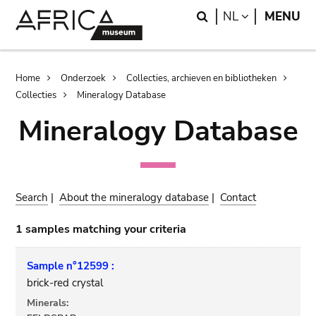
Skip
Skip
Search
LANGUAGE
NL
MENU
to
to
main
search
content
Breadcrumb
Home
Onderzoek
Collecties, archieven en bibliotheken
Collecties
Mineralogy Database
Mineralogy Database
Search
|
About the mineralogy database
|
Contact
1 samples matching your criteria
Sample n°12599 :
brick-red crystal
Minerals: