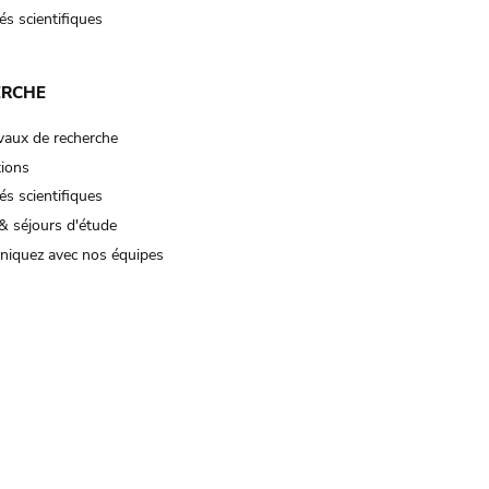
és scientifiques
ERCHE
vaux de recherche
tions
és scientifiques
& séjours d'étude
iquez avec nos équipes