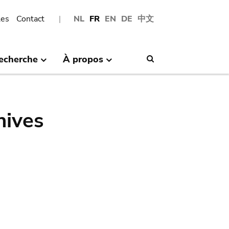
les
Contact
NL
FR
EN
DE
中文
echerche
À propos
Search
hives