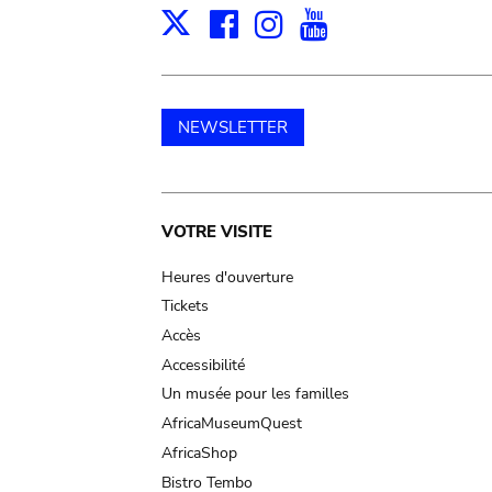
Facebook
Instagram
Youtube
Print
X
NEWSLETTER
Main
VOTRE VISITE
navigation
Heures d'ouverture
Tickets
Accès
Accessibilité
Un musée pour les familles
AfricaMuseumQuest
AfricaShop
Bistro Tembo