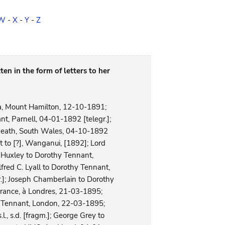
W
-
X
-
Y
-
Z
ten in the form of letters to her
ia, Mount Hamilton, 12-10-1891;
, Parnell, 04-01-1892 [telegr.];
 Neath, South Wales, 04-10-1892
 to [?], Wanganui, [1892]; Lord
Huxley to Dorothy Tennant,
red C. Lyall to Dorothy Tennant,
.]; Joseph Chamberlain to Dorothy
rance, à Londres, 21-03-1895;
y Tennant, London, 22-03-1895;
., s.d. [fragm.]; George Grey to