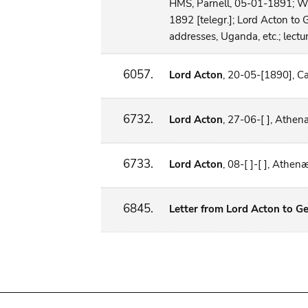
HMS, Parnell, 05-01-1891; W
1892 [telegr.]; Lord Acton to
addresses, Uganda, etc.; lecture
6057.
Lord Acton
, 20-05-[1890], C
6732.
Lord Acton
, 27-06-[ ], Athe
6733.
Lord Acton
, 08-[ ]-[ ], Athe
6845.
Letter from Lord Acton to G