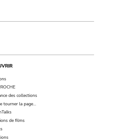
UVRIR
ions
 PROCHE
nce des collections
e tourner la page…
Talks
ions de films
ts
tions