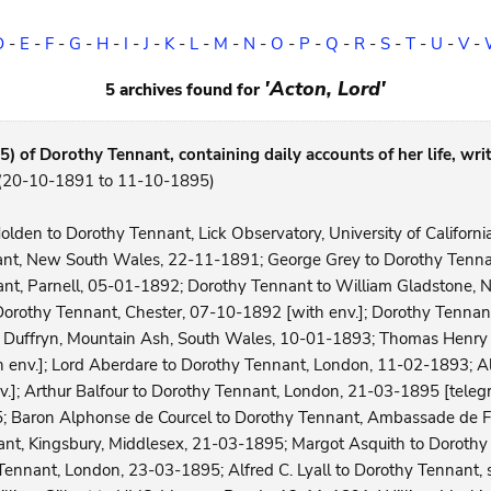
D
-
E
-
F
-
G
-
H
-
I
-
J
-
K
-
L
-
M
-
N
-
O
-
P
-
Q
-
R
-
S
-
T
-
U
-
V
-
'Acton, Lord'
5 archives found for
) of Dorothy Tennant, containing daily accounts of her life, writ
 (20-10-1891 to 11-10-1895)
olden to Dorothy Tennant, Lick Observatory, University of Californ
nt, New South Wales, 22-11-1891; George Grey to Dorothy Tennant
nt, Parnell, 05-01-1892; Dorothy Tennant to William Gladstone,
Dorothy Tennant, Chester, 07-10-1892 [with env.]; Dorothy Tennant
 Duffryn, Mountain Ash, South Wales, 10-01-1893; Thomas Henry 
env.]; Lord Aberdare to Dorothy Tennant, London, 11-02-1893; Alf
]; Arthur Balfour to Dorothy Tennant, London, 21-03-1895 [telegr
; Baron Alphonse de Courcel to Dorothy Tennant, Ambassade de F
ant, Kingsbury, Middlesex, 21-03-1895; Margot Asquith to Doroth
ennant, London, 23-03-1895; Alfred C. Lyall to Dorothy Tennant, s.l