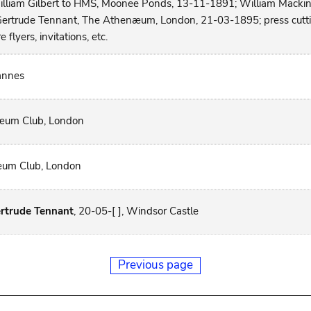
illiam Gilbert to HMS, Moonee Ponds, 13-11-1891; William Macki
 Gertrude Tennant, The Athenæum, London, 21-03-1895; press cuttin
 flyers, invitations, etc.
annes
næum Club, London
næum Club, London
ertrude Tennant
, 20-05-[ ], Windsor Castle
Previous page