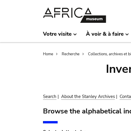
Skip
Skip
to
to
main
search
content
Votre visite
À voir & à faire
Breadcrumb
Home
Recherche
Collections, archives et 
Inve
Search
|
About the Stanley Archives
|
Conta
Browse the alphabetical in