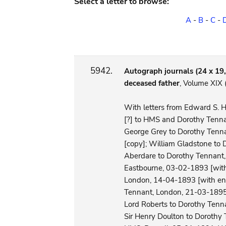
Select a letter to browse:
A
-
B
-
C
-
5942.
Autograph journals (24 x 19,5
deceased father
, Volume XIX
With letters from Edward S. H
[?] to HMS and Dorothy Tenna
George Grey to Dorothy Tenna
[copy]; William Gladstone to 
Aberdare to Dorothy Tennant,
Eastbourne, 03-02-1893 [with 
London, 14-04-1893 [with env.
Tennant, London, 21-03-1895
Lord Roberts to Dorothy Tenn
Sir Henry Doulton to Dorothy T