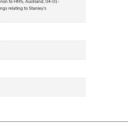
nnon to HMS, Auckland, 04-01-
gs relating to Stanley's