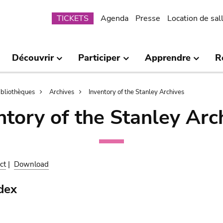
Submenu
TICKETS
Agenda
Presse
Location de sal
Découvrir
Participer
Apprendre
R
bibliothèques
Archives
Inventory of the Stanley Archives
ntory of the Stanley Arc
ct
|
Download
dex