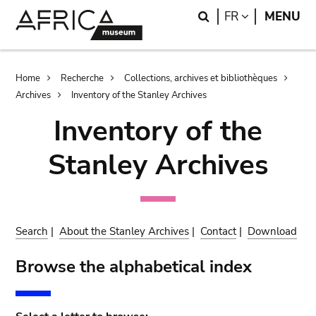
Skip
Skip
Search
LANGUAGE
FR
MENU
to
to
main
search
content
Breadcrumb
Home
Recherche
Collections, archives et bibliothèques
Archives
Inventory of the Stanley Archives
Inventory of the
Stanley Archives
Search
|
About the Stanley Archives
|
Contact
|
Download
Browse the alphabetical index