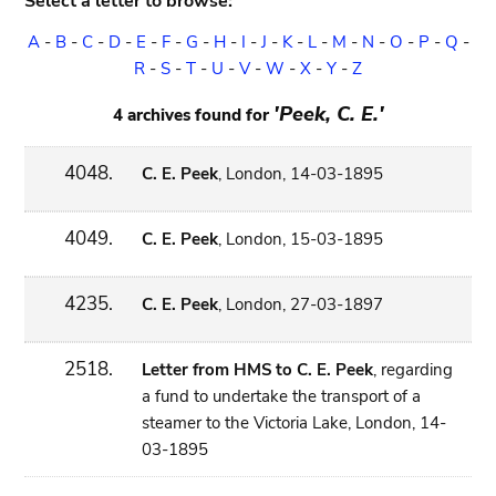
Select a letter to browse:
A
-
B
-
C
-
D
-
E
-
F
-
G
-
H
-
I
-
J
-
K
-
L
-
M
-
N
-
O
-
P
-
Q
-
R
-
S
-
T
-
U
-
V
-
W
-
X
-
Y
-
Z
'Peek, C. E.'
4 archives found for
4048.
C. E. Peek
, London, 14-03-1895
4049.
C. E. Peek
, London, 15-03-1895
4235.
C. E. Peek
, London, 27-03-1897
2518.
Letter from HMS to C. E. Peek
, regarding
a fund to undertake the transport of a
steamer to the Victoria Lake, London, 14-
03-1895