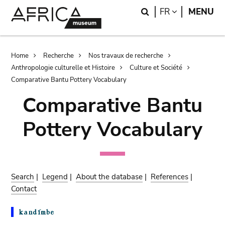
Skip
Skip
Search
LANGUAGE
FR
MENU
to
to
main
search
content
Breadcrumb
Home
Recherche
Nos travaux de recherche
Anthropologie culturelle et Histoire
Culture et Société
Comparative Bantu Pottery Vocabulary
Comparative Bantu
Pottery Vocabulary
Search
|
Legend
|
About the database
|
References
|
Contact