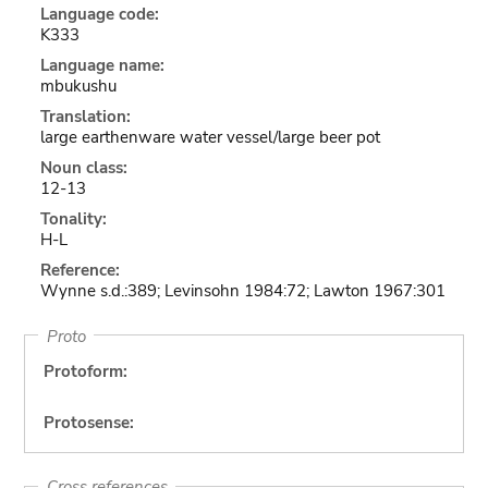
Language code:
K333
Language name:
mbukushu
Translation:
large earthenware water vessel/large beer pot
Noun class:
12-13
Tonality:
H-L
Reference:
Wynne s.d.:389; Levinsohn 1984:72; Lawton 1967:301
Proto
Protoform:
Protosense:
Cross references