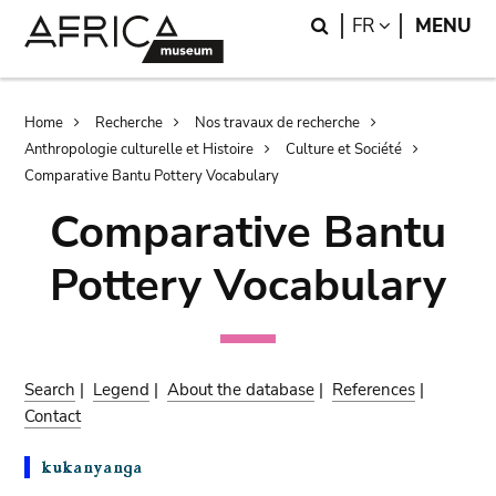
Skip
Skip
Search
LANGUAGE
FR
MENU
to
to
main
search
content
Breadcrumb
Home
Recherche
Nos travaux de recherche
Anthropologie culturelle et Histoire
Culture et Société
Comparative Bantu Pottery Vocabulary
Comparative Bantu
Pottery Vocabulary
Search
|
Legend
|
About the database
|
References
|
Contact