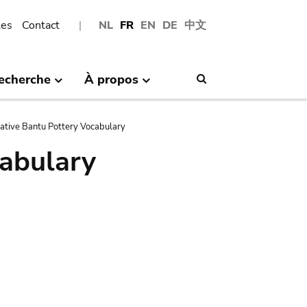
les
Contact
NL
FR
EN
DE
中文
echerche
À propos
Search
tive Bantu Pottery Vocabulary
abulary