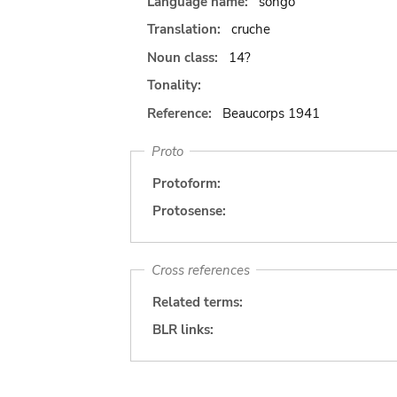
Language name:
songo
Translation:
cruche
Noun class:
14?
Tonality:
Reference:
Beaucorps 1941
Proto
Protoform:
Protosense:
Cross references
Related terms:
BLR links: