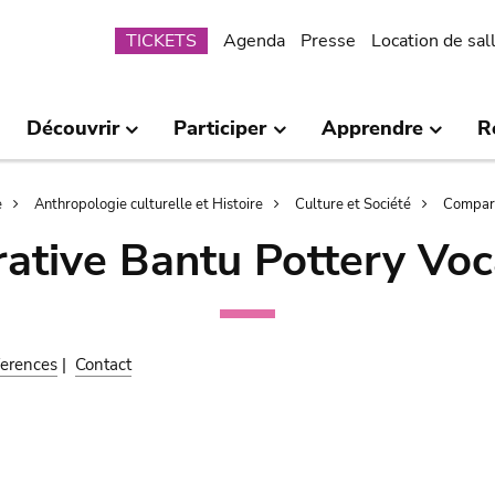
Submenu
TICKETS
Agenda
Presse
Location de sal
Découvrir
Participer
Apprendre
R
e
Anthropologie culturelle et Histoire
Culture et Société
Compara
ative Bantu Pottery Voc
erences
|
Contact