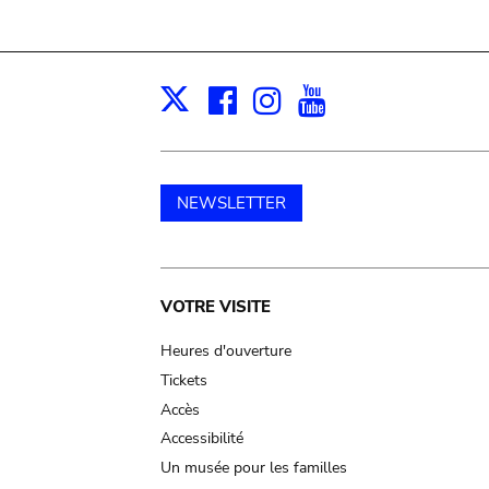
Facebook
Instagram
Youtube
Print
X
NEWSLETTER
Main
VOTRE VISITE
navigation
Heures d'ouverture
Tickets
Accès
Accessibilité
Un musée pour les familles