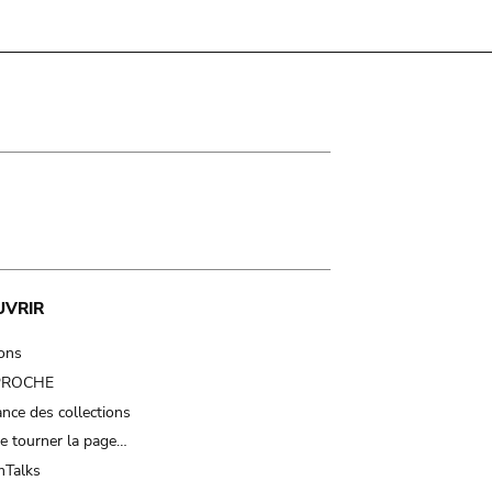
UVRIR
ions
 PROCHE
nce des collections
e tourner la page…
Talks