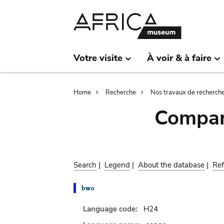
Skip
Skip
to
to
main
search
content
Votre visite
À voir & à faire
Breadcrumb
Home
Recherche
Nos travaux de recherch
Compar
Search
|
Legend
|
About the database
|
Ref
Language code:
H24