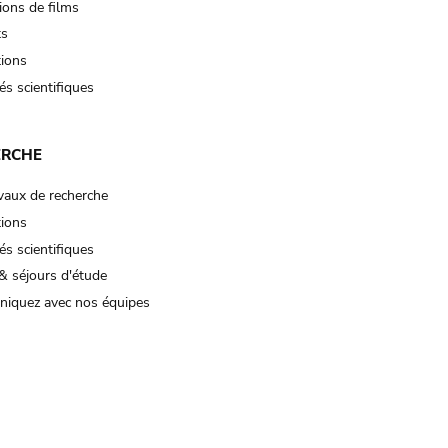
ions de films
ts
tions
és scientifiques
ERCHE
vaux de recherche
tions
és scientifiques
& séjours d'étude
iquez avec nos équipes